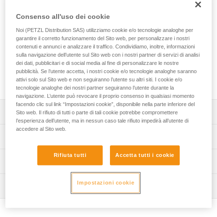
EXPERT 40 è un sacco personale progettato per
organizzare e trasportare il materiale. Comodo da portare,
Consenso all'uso dei cookie
grazie all’imbottitura sulle zone di contatto. Le tasche di
Noi (PETZL Distribution SAS) utilizziamo cookie e/o tecnologie analoghe per
diversi formati e i portamateriali vi consentono di organizzare
garantire il corretto funzionamento del Sito web, per personalizzare i nostri
e assicurare l’attrezzatura. Le due opzioni di apertura vi
contenuti e annunci e analizzare il traffico. Condividiamo, inoltre, informazioni
consentono di accedere rapidamente e facilmente a tutto
sulla navigazione dell’utente sul Sito web con i nostri partner di servizi di analisi
quello di cui avete bisogno. La costruzione robusta, con
dei dati, pubblicitari e di social media al fine di personalizzare le nostre
tessuto tech TPU, fondo saldato e tessuto rinforzato, ne fa
pubblicità. Se l’utente accetta, i nostri cookie e/o tecnologie analoghe saranno
un sacco progettato per gli utilizzi intensivi.
attivi solo sul Sito web e non seguiranno l’utente su altri siti. I cookie e/o
tecnologie analoghe dei nostri partner seguiranno l’utente durante la
navigazione. L’utente può revocare il proprio consenso in qualsiasi momento
facendo clic sul link “Impostazioni cookie”, disponibile nella parte inferiore del
Descrizione
Sito web. Il rifiuto di tutti o parte di tali cookie potrebbe compromettere
l’esperienza dell’utente, ma in nessun caso tale rifiuto impedirà all’utente di
accedere al Sito web.
Comfort ed ergonomia di utilizzo:
Specifiche tecniche
- comodo da portare, grazie all’imbottitura degli spallacci
e dello schienale,
Rifiuta tutti
Accetta tutti i cookie
Capacità: 40 litri
Informazioni tecniche
- gli spallacci e le fettucce, ventrale e pettorale, sono
Dimensioni: 62 x 31 x 21 cm cm
regolabili per adattarsi al meglio alla vostra morfologia,
FAQ
- la fettuccia ventrale può essere riposta nella parte bassa
Impostazioni cookie
Peso: 1480 g
Ispezione
FAQ
dello schienale quando non viene utilizzata,
Carico massimo autorizzato: 50 kg
- la fettuccia pettorale può essere rimossa,
See all technical content
- il sacco può essere portato sulla schiena, utilizzando gli
Materiali: TPU (senza PVC), poliestere, poliammide, EVA,