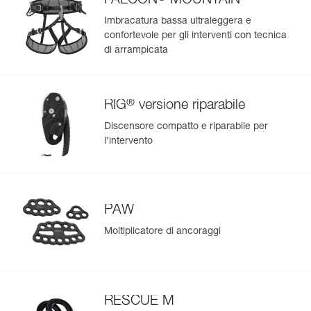
FALCON
MOUNTAIN
zone più esposte, per un utilizzo da regolare a intensivo.
Resiste ai raggi del sole (il colore non sbiadisce), all’olio, ai
Imbracatura bassa ultraleggera e
grassi e alle alte e basse temperature. Non contiene cloro
confortevole per gli interventi con tecnica
(inodore),
di arrampicata
- tessuto rinforzato nelle zone meno esposte per un
miglior compromesso tra peso e rigidità,
- fondo saldato per una migliore resistenza all’abrasione e
alle lacerazioni.
®
RIG
versione riparabile
Discensore compatto e riparabile per
l’intervento
PAW
Moltiplicatore di ancoraggi
RESCUE M