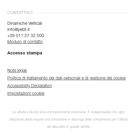
CONTATTACI
Dinamiche Verticali
info@petzl.it
+39 011 27 32 500
Modulo di contatto
Accesso stampa
Note legali
Politica di trattamento dei dati personali e di gestione dei cookie
Accessibility Declaration
Impostazioni cookie
Le attività indicate sono intrinsecamente pericolose. È indispensabile che ogni
utilizzatore abbia seguito una formazione e disponga delle competenze per l’utilizzo
dei dispositivi in queste attività.