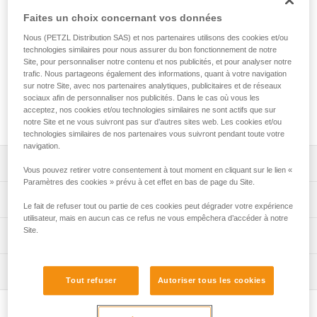
EXPERT 40 est un sac personnel conçu pour organiser et
Faites un choix concernant vos données
transporter votre matériel. Son port est confortable, grâce au
matelassage sur les zones de contact. Ses poches de
Nous (PETZL Distribution SAS) et nos partenaires utilisons des cookies et/ou
différents formats et ses porte-matériel vous permettent
technologies similaires pour nous assurer du bon fonctionnement de notre
d'organiser et de sécuriser votre équipement. Ses deux
Site, pour personnaliser notre contenu et nos publicités, et pour analyser notre
options d'ouverture vous permettent d'accéder à ce dont
trafic. Nous partageons également des informations, quant à votre navigation
sur notre Site, avec nos partenaires analytiques, publicitaires et de réseaux
vous avez besoin rapidement et facilement. Sa construction
sociaux afin de personnaliser nos publicités. Dans le cas où vous les
robuste, avec bâche en TPU, fond soudé et tissu renforcé,
acceptez, nos cookies et/ou technologies similaires ne sont actifs que sur
en fait un sac conçu pour des utilisations intensives.
notre Site et ne vous suivront pas sur d’autres sites web. Les cookies et/ou
technologies similaires de nos partenaires vous suivront pendant toute votre
navigation.
Descriptif
Vous pouvez retirer votre consentement à tout moment en cliquant sur le lien «
Paramètres des cookies » prévu à cet effet en bas de page du Site.
Confort et ergonomie d'utilisation :
Spécifications techniques
Le fait de refuser tout ou partie de ces cookies peut dégrader votre expérience
- le port est confortable, grâce au matelassage des
utilisateur, mais en aucun cas ce refus ne vous empêchera d’accéder à notre
bretelles et du dos,
Volume: 40 litres
Site.
Informations techniques
- les bretelles et les sangles, ventrale et pectorale, sont
Dimensions: 62 x 31 x 21 cm cm
réglables pour s'adapter au mieux à votre morphologie,
FAQ
- la sangle ventrale peut être rangée dans le bas du dos si
Poids: 1480 g
Inspection
FAQ
non utilisée,
Tout refuser
Autoriser tous les cookies
Charge maximale autorisée: 50 kg
- la sangle pectorale peut être démontée,
Voir tous les contenus techniques
- le sac peut être porté sur le dos, via les bretelles, mais
Matière(s): TPU (sans PVC), polyester, polyamide, EVA,