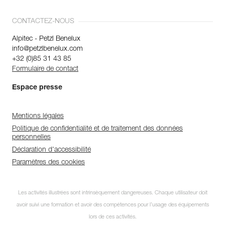
CONTACTEZ-NOUS
Alpitec - Petzl Benelux
info@petzlbenelux.com
+32 (0)85 31 43 85
Formulaire de contact
Espace presse
Mentions légales
Politique de confidentialité et de traitement des données
personnelles
Déclaration d'accessibilité
Paramètres des cookies
Les activités illustrées sont intrinsèquement dangereuses. Chaque utilisateur doit
avoir suivi une formation et avoir des compétences pour l’usage des équipements
lors de ces activités.