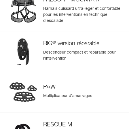
FALCON
MOUNTAIN
pas), à l'huile, aux graisses et aux hautes et basses
En savoir plus
températures. Elle ne contient pas de chlore (sans odeur),
Harnais cuissard ultra-léger et confortable
- tissu renforcé dans les zones moins exposées pour un
pour les interventions en technique
meilleur compromis entre poids et rigidité,
d'escalade
- fond soudé pour une meilleure résistance à l'abrasion et
aux déchirements.
®
RIG
version réparable
Descendeur compact et réparable pour
l'intervention
PAW
Multiplicateur d’amarrages
RESCUE M