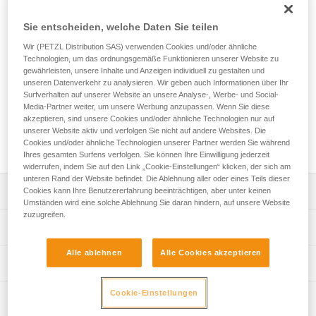
Der EXPERT 40 ist ein persönlicher Transportsack zum
übersichtlichen Organisieren und Transportieren Ihrer
Sie entscheiden, welche Daten Sie teilen
Ausrüstung. Die Polsterung an den Kontaktflächen sorgt für
hohen Tragekomfort. Die unterschiedlich großen Fächer und
Wir (PETZL Distribution SAS) verwenden Cookies und/oder ähnliche
Technologien, um das ordnungsgemäße Funktionieren unserer Website zu
die Materialschlaufen ermöglichen, Ihre Ausrüstung
gewährleisten, unsere Inhalte und Anzeigen individuell zu gestalten und
übersichtlich zu organisieren und zu sichern. Dank den zwei
unseren Datenverkehr zu analysieren. Wir geben auch Informationen über Ihr
Öffnungsmöglichkeiten können Sie schnell und einfach auf
Surfverhalten auf unserer Website an unsere Analyse-, Werbe- und Social-
die benötigte Ausrüstung zugreifen. Die robuste Konstruktion
Media-Partner weiter, um unsere Werbung anzupassen. Wenn Sie diese
mit TPU-Plane, verschweißtem Boden und verstärktem
akzeptieren, sind unsere Cookies und/oder ähnliche Technologien nur auf
Gewebe macht ihn zu einem strapazierfähigen
unserer Website aktiv und verfolgen Sie nicht auf andere Websites. Die
Cookies und/oder ähnliche Technologien unserer Partner werden Sie während
Transportsack für den intensiven Gebrauch.
Ihres gesamten Surfens verfolgen. Sie können Ihre Einwilligung jederzeit
widerrufen, indem Sie auf den Link „Cookie-Einstellungen“ klicken, der sich am
unteren Rand der Website befindet. Die Ablehnung aller oder eines Teils dieser
Leistungsverzeichnis
Cookies kann Ihre Benutzererfahrung beeinträchtigen, aber unter keinen
Umständen wird eine solche Ablehnung Sie daran hindern, auf unsere Website
zuzugreifen.
Komfortable und ergonomische Anwendung:
Technische Spezifikationen
- Die Polsterung an Schulterträgern und Rücken sorgt für
hohen Tragekomfort.
Alle ablehnen
Alle Cookies akzeptieren
Volumen: 40 Liter
Technische Informationen
- Die Schulterträger sowie der Bauch- und Brustriemen
Abmessungen: 62 x 31 x 21 cm cm
sind einstellbar und passen sich dadurch optimal Ihrer
Häufige Fragen
Körperform an.
Cookie-Einstellungen
Gewicht: 1480 g
Wartung
Häufige Fragen
- Der Bauchriemen kann bei Nichtgebrauch unten im