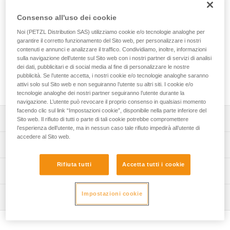
EXPERT 40 è un sacco personale progettato per
organizzare e trasportare il materiale. Comodo da portare,
Consenso all'uso dei cookie
grazie all’imbottitura sulle zone di contatto. Le tasche di
Noi (PETZL Distribution SAS) utilizziamo cookie e/o tecnologie analoghe per
diversi formati e i portamateriali vi consentono di organizzare
garantire il corretto funzionamento del Sito web, per personalizzare i nostri
e assicurare l’attrezzatura. Le due opzioni di apertura vi
contenuti e annunci e analizzare il traffico. Condividiamo, inoltre, informazioni
consentono di accedere rapidamente e facilmente a tutto
sulla navigazione dell’utente sul Sito web con i nostri partner di servizi di analisi
quello di cui avete bisogno. La costruzione robusta, con
dei dati, pubblicitari e di social media al fine di personalizzare le nostre
tessuto tech TPU, fondo saldato e tessuto rinforzato, ne fa
pubblicità. Se l’utente accetta, i nostri cookie e/o tecnologie analoghe saranno
un sacco progettato per gli utilizzi intensivi.
attivi solo sul Sito web e non seguiranno l’utente su altri siti. I cookie e/o
tecnologie analoghe dei nostri partner seguiranno l’utente durante la
navigazione. L’utente può revocare il proprio consenso in qualsiasi momento
facendo clic sul link “Impostazioni cookie”, disponibile nella parte inferiore del
Descrizione
Sito web. Il rifiuto di tutti o parte di tali cookie potrebbe compromettere
l’esperienza dell’utente, ma in nessun caso tale rifiuto impedirà all’utente di
accedere al Sito web.
Comfort ed ergonomia di utilizzo:
Specifiche tecniche
- comodo da portare, grazie all’imbottitura degli spallacci
e dello schienale,
Rifiuta tutti
Accetta tutti i cookie
Capacità: 40 litri
Informazioni tecniche
- gli spallacci e le fettucce, ventrale e pettorale, sono
Dimensioni: 62 x 31 x 21 cm cm
regolabili per adattarsi al meglio alla vostra morfologia,
FAQ
- la fettuccia ventrale può essere riposta nella parte bassa
Impostazioni cookie
Peso: 1480 g
Ispezione
FAQ
dello schienale quando non viene utilizzata,
Carico massimo autorizzato: 50 kg
- la fettuccia pettorale può essere rimossa,
See all technical content
- il sacco può essere portato sulla schiena, utilizzando gli
Materiali: TPU (senza PVC), poliestere, poliammide, EVA,