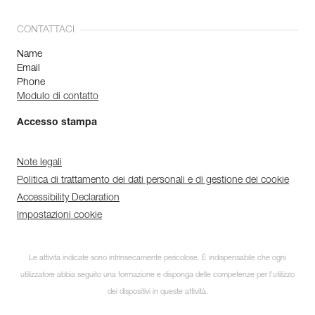
CONTATTACI
Name
Email
Phone
Modulo di contatto
Accesso stampa
Note legali
Politica di trattamento dei dati personali e di gestione dei cookie
Accessibility Declaration
Impostazioni cookie
Le attività indicate sono intrinsecamente pericolose. È indispensabile che ogni
utilizzatore abbia seguito una formazione e disponga delle competenze per l’utilizzo
dei dispositivi in queste attività.