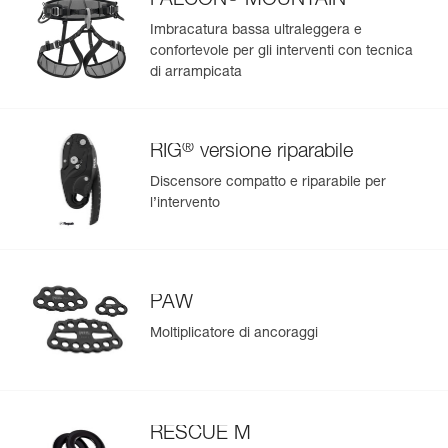
FALCON
MOUNTAIN
zone più esposte, per un utilizzo da regolare a intensivo.
Resiste ai raggi del sole (il colore non sbiadisce), all’olio, ai
Imbracatura bassa ultraleggera e
grassi e alle alte e basse temperature. Non contiene cloro
confortevole per gli interventi con tecnica
(inodore),
di arrampicata
- tessuto rinforzato nelle zone meno esposte per un
miglior compromesso tra peso e rigidità,
- fondo saldato per una migliore resistenza all’abrasione e
alle lacerazioni.
®
RIG
versione riparabile
Discensore compatto e riparabile per
l’intervento
PAW
Moltiplicatore di ancoraggi
RESCUE M