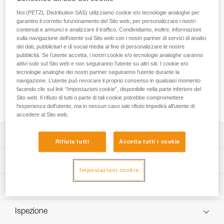
FALCON MOUNTAIN è un’imbracatura bassa ultraleggera
progettata per gli interventi con tecnica di arrampicata. Il
Noi (PETZL Distribution SAS) utilizziamo cookie e/o tecnologie analoghe per
garantire il corretto funzionamento del Sito web, per personalizzare i nostri
punto di attacco ventrale con ponte in tessuto favorisce la
contenuti e annunci e analizzare il traffico. Condividiamo, inoltre, informazioni
progressione e consente di camminare comodamente. La
sulla navigazione dell’utente sul Sito web con i nostri partner di servizi di analisi
costruzione molto leggera e confortevole, che unisce cintura
dei dati, pubblicitari e di social media al fine di personalizzare le nostre
e cosciali semirigidi e sottili con imbottitura 3D, le garantisce
pubblicità. Se l’utente accetta, i nostri cookie e/o tecnologie analoghe saranno
un rapporto leggerezza/comfort ottimale e un ingombro
attivi solo sul Sito web e non seguiranno l’utente su altri siti. I cookie e/o
ridotto. Le piccole fibbie autobloccanti DOUBLEBACK della
tecnologie analoghe dei nostri partner seguiranno l’utente durante la
navigazione. L’utente può revocare il proprio consenso in qualsiasi momento
cintura e dei cosciali consentono d’indossarla e regolarla in
facendo clic sul link “Impostazioni cookie”, disponibile nella parte inferiore del
modo semplice e rapido. Il passante di plastica posteriore
Sito web. Il rifiuto di tutti o parte di tali cookie potrebbe compromettere
consente d’installare un pettorale TOP.
l’esperienza dell’utente, ma in nessun caso tale rifiuto impedirà all’utente di
accedere al Sito web.
Descrizione
Rifiuta tutti
Accetta tutti i cookie
Particolarmente adatta per gli interventi con tecnica di
Specifiche tecniche
arrampicata:
Impostazioni cookie
- punto di attacco ventrale con ponte in tessuto per
Materiali: poliammide, poliestere, alluminio
Informazioni tecniche
favorire la progressione con tecnica di arrampicata e
Punto di attacco ventrale: sì
consentire di camminare comodamente.
Libretto d'uso
Punti di attacco laterali: sì
Ultraleggera e confortevole:
Ispezione
Scarica il pdf technical-notice-FALCON-5
- cintura e cosciali semirigidi e sottili, con imbottitura 3D,