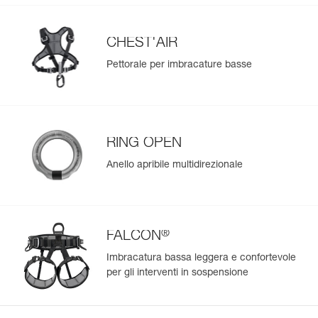
Importa ed esporta facilmente i dati dei tuoi DPI esistenti.
Visualizza lo storico di un prodotto dalla sua data di
CHEST'AIR
produzione.
Pettorale per imbracature basse
Per saperne di più
RING OPEN
Anello apribile multidirezionale
®
FALCON
Imbracatura bassa leggera e confortevole
per gli interventi in sospensione