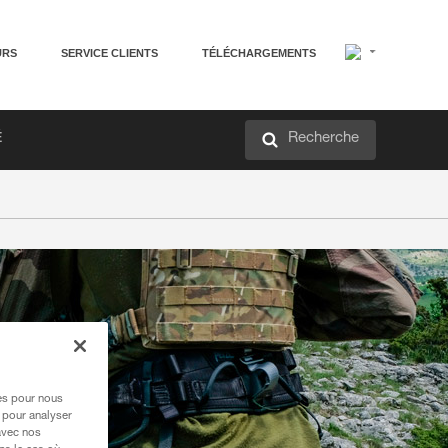
URS
SERVICE CLIENTS
TÉLÉCHARGEMENTS
Recherche
É
res pour nous
 pour analyser
avec nos