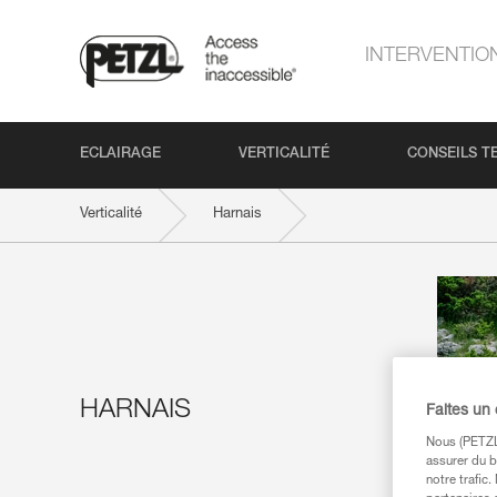
INTERVENTIO
ECLAIRAGE
VERTICALITÉ
CONSEILS T
Verticalité
Harnais
HARNAIS
Faites un
Nous (PETZL 
assurer du b
notre trafic