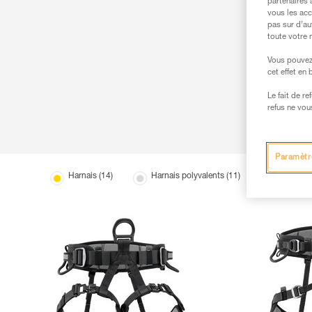
partenaires 
vous les acc
pas sur d’au
toute votre 
Vous pouvez 
cet effet en
Le fait de r
refus ne vou
Paramètr
Harnais (14)
Harnais polyvalents (11)
Harnais p