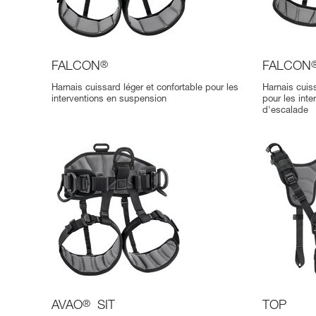
FALCON
®
FALCON
Harnais cuissard léger et confortable pour les
Harnais cuiss
interventions en suspension
pour les int
d'escalade
AVAO
®
SIT
TOP