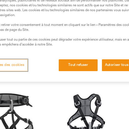
analytiques, publicitaires et de réseaux sociaux afin de personnaliser nos publicités. Da
eptez, nos cookies et/ou technologies similaires ne sont actifs que sur notre Site et ne
tres sites web. Les cookies et/ou technologies similaires de nos partenaires vous suiv
navigation.
retirer votre consentement à tout moment en cliquant sur le lien « Paramètres des coo
 bas de page du Site.
efuser tout ou partie de ces cookies peut dégrader votre expérience utilisateur, mais en 
s empêchera d’accéder à notre Site.
es des cookies
Tout refuser
Autoriser tous
our chien (1)
Accessoires harnais (2)
Nouveautés (1)