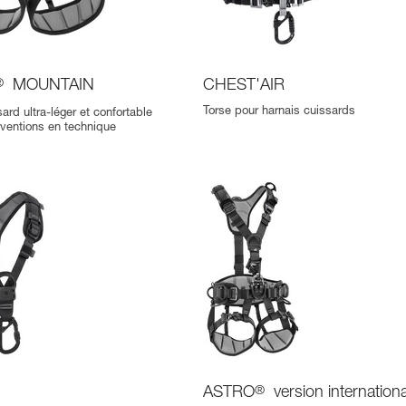
®
MOUNTAIN
CHEST'AIR
Torse pour harnais cuissards
ard ultra-léger et confortable
erventions en technique
ASTRO
®
version internationa