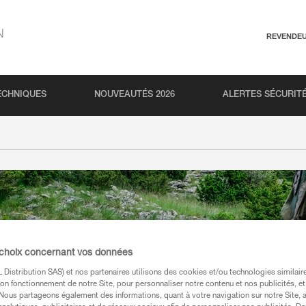
N
REVENDE
ECHNIQUES
NOUVEAUTÉS 2026
ALERTES SÉCURIT
 choix concernant vos données
Distribution SAS) et nos partenaires utilisons des cookies et/ou technologies similai
on fonctionnement de notre Site, pour personnaliser notre contenu et nos publicités, et
. Nous partageons également des informations, quant à votre navigation sur notre Site, 