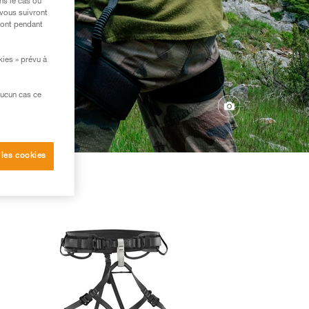
ns le cas où
 vous suivront
ront pendant
kies » prévu à
aucun cas ce
 les cookies