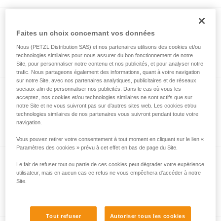
®
FALCON
MOUNTAIN
Faites un choix concernant vos données
Harnais cuissard ultra-léger et confortable
Nous (PETZL Distribution SAS) et nos partenaires utilisons des cookies et/ou
pour les interventions en technique
technologies similaires pour nous assurer du bon fonctionnement de notre
d'escalade
Site, pour personnaliser notre contenu et nos publicités, et pour analyser notre
trafic. Nous partageons également des informations, quant à votre navigation
sur notre Site, avec nos partenaires analytiques, publicitaires et de réseaux
sociaux afin de personnaliser nos publicités. Dans le cas où vous les
acceptez, nos cookies et/ou technologies similaires ne sont actifs que sur
CHEST'AIR
notre Site et ne vous suivront pas sur d’autres sites web. Les cookies et/ou
technologies similaires de nos partenaires vous suivront pendant toute votre
Torse pour harnais cuissards
navigation.
Vous pouvez retirer votre consentement à tout moment en cliquant sur le lien «
Paramètres des cookies » prévu à cet effet en bas de page du Site.
Le fait de refuser tout ou partie de ces cookies peut dégrader votre expérience
ASPIC
utilisateur, mais en aucun cas ce refus ne vous empêchera d’accéder à notre
Site.
Harnais cuissard d’intervention compact
et léger pour l’escalade et l’alpinisme
Tout refuser
Autoriser tous les cookies