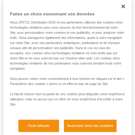
®
Faites un choix concernant vos données
FALCON
MOUNTAIN
Nous (PETZL Distribution SAS) et nos partenaires utilisons des cookies et/ou
Harnais cuissard ultra-léger et confortable
technologies similaires pour nous assurer du bon fonctionnement de notre
pour les interventions en technique
Site, pour personnaliser notre contenu et nos publicités, et pour analyser notre
d'escalade
trafic. Nous partageons également des informations, quant à votre navigation
sur notre Site, avec nos partenaires analytiques, publicitaires et de réseaux
sociaux afin de personnaliser nos publicités. Dans le cas où vous les
acceptez, nos cookies et/ou technologies similaires ne sont actifs que sur
notre Site et ne vous suivront pas sur d’autres sites web. Les cookies et/ou
CHEST'AIR
technologies similaires de nos partenaires vous suivront pendant toute votre
navigation.
Torse pour harnais cuissards
Vous pouvez retirer votre consentement à tout moment en cliquant sur le lien «
Paramètres des cookies » prévu à cet effet en bas de page du Site.
Le fait de refuser tout ou partie de ces cookies peut dégrader votre expérience
utilisateur, mais en aucun cas ce refus ne vous empêchera d’accéder à notre
ASPIC
Site.
Harnais cuissard d’intervention compact
et léger pour l’escalade et l’alpinisme
Tout refuser
Autoriser tous les cookies