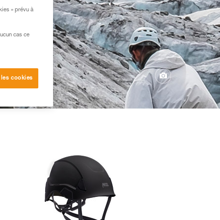
kies » prévu à
aucun cas ce
 les cookies