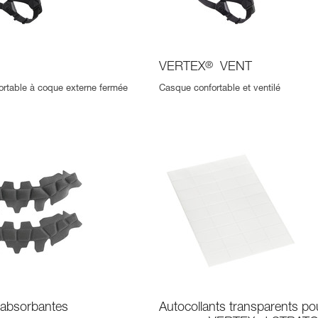
®
VERTEX
®
VENT
rtable à coque externe fermée
Casque confortable et ventilé
absorbantes
Autocollants transparents po