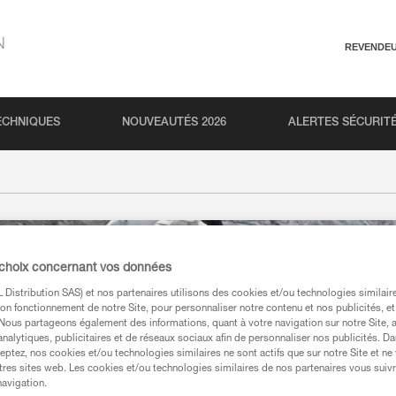
N
REVENDE
ECHNIQUES
NOUVEAUTÉS 2026
ALERTES SÉCURIT
 choix concernant vos données
Distribution SAS) et nos partenaires utilisons des cookies et/ou technologies similai
on fonctionnement de notre Site, pour personnaliser notre contenu et nos publicités, et
. Nous partageons également des informations, quant à votre navigation sur notre Site, 
analytiques, publicitaires et de réseaux sociaux afin de personnaliser nos publicités. Da
eptez, nos cookies et/ou technologies similaires ne sont actifs que sur notre Site et ne
tres sites web. Les cookies et/ou technologies similaires de nos partenaires vous suiv
navigation.