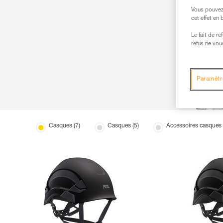
Vous pouvez 
cet effet en
Le fait de r
refus ne vou
Paramètr
Casques (7)
Casques (5)
Accessoires casques 