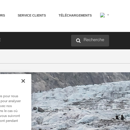
URS
SERVICE CLIENTS
TÉLÉCHARGEMENTS
Recherche
É
res pour nous
 pour analyser
avec nos
ns le cas où
 vous suivront
ront pendant