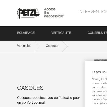
INTERVENTIO
ECLAIRAGE
VERTICALITÉ
CONSEILS T
Verticalité
Casques
Faites un
Nous (PETZL 
assurer du b
CASQUES
notre trafic
partenaires 
vous les acc
Casques robustes avec coiffe textile pour
pas sur d’au
un confort optimal.
toute votre 