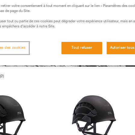
retirer votre consentement à tout moment en cliquant sur le lien « Paramètres des coo
 bas de page du Site.
efuser tout ou partie de ces cookies peut dégrader votre expérience utilisateur, mais en 
s empêchera d’accéder à notre Site.
es des cookies
Tout refuser
Autoriser tous
(2)