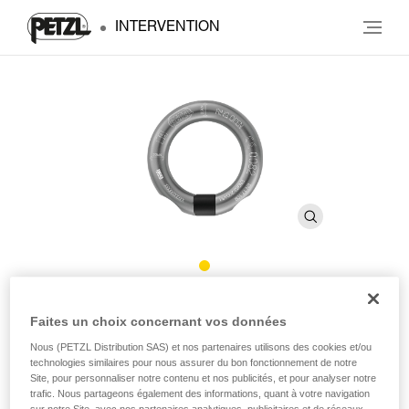
INTERVENTION
RING OPEN
Faites un choix concernant vos données
Nous (PETZL Distribution SAS) et nos partenaires utilisons des cookies et/ou
Anneau ouvrable multidirectionnel
technologies similaires pour nous assurer du bon fonctionnement de notre
Site, pour personnaliser notre contenu et nos publicités, et pour analyser notre
trafic. Nous partageons également des informations, quant à votre navigation
L’anneau ouvrable RING OPEN est adapté à la connexion