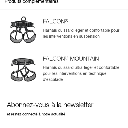
Référence : M028AA00
Produits complémentaires
Couleur(s) : noir
Garantie : 3 ans
Conditionnement : 1
®
FALCON
Harnais cuissard léger et confortable pour
les interventions en suspension
Gérer et inspecter facilement votre EPI
Ajoutez un produit Petzl en scannant simplement son
datamatrix : toutes les informations relatives au produit
®
s'afficheront automatiquement.
FALCON
MOUNTAIN
Importez et exportez facilement vos données EPI
Harnais cuissard ultra-léger et confortable
existantes.
pour les interventions en technique
d'escalade
Voir l'historique d'un produit à partir de sa date de
fabrication.
En savoir plus
Abonnez-vous à la newsletter
et restez connecté à notre actualité