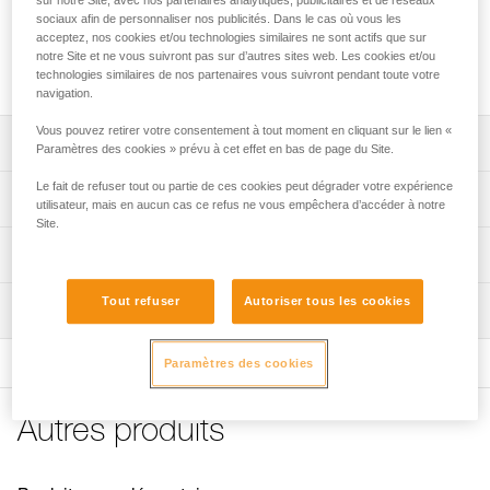
sur notre Site, avec nos partenaires analytiques, publicitaires et de réseaux
quasi permanente de l’équipement. Sa forme circulaire
sociaux afin de personnaliser nos publicités. Dans le cas où vous les
assure un fonctionnement optimal dans toutes les directions.
acceptez, nos cookies et/ou technologies similaires ne sont actifs que sur
Il possède une ouverture large permettant d’installer des
notre Site et ne vous suivront pas sur d’autres sites web. Les cookies et/ou
cordes disposant de terminaisons cousues.
technologies similaires de nos partenaires vous suivront pendant toute votre
navigation.
Vous pouvez retirer votre consentement à tout moment en cliquant sur le lien «
Descriptif
Paramètres des cookies » prévu à cet effet en bas de page du Site.
Le fait de refuser tout ou partie de ces cookies peut dégrader votre expérience
Anneau conçu pour une connexion quasi permanente de
Spécifications techniques
utilisateur, mais en aucun cas ce refus ne vous empêchera d’accéder à notre
l’équipement.
Site.
Forme circulaire pour un fonctionnement optimal dans
Résistance grand axe: 23 kN
Informations techniques
toutes les directions.
Résistance petit axe: 23 kN
Notice
Large ouverture permettant d’installer des cordes avec
Tout refuser
Autoriser tous les cookies
Ouverture : 11 mm
Inspection
Télécharger le pdf technical-notice-RING-OPEN-1
terminaisons cousues.
Poids: 70 g
Déclaration de conformité
Paramètres des cookies
Télécharger le pdf UE-Declaration-M028AA00-P28-
Certification(s): CE EN 362, conforme à la réglementation
RINGOPEN
japonaise de protection contre les chutes
FAQ
Matière(s): aluminium, plastique
Autres produits
FAQ
Spécifications référence(s)
Voir tous les contenus techniques