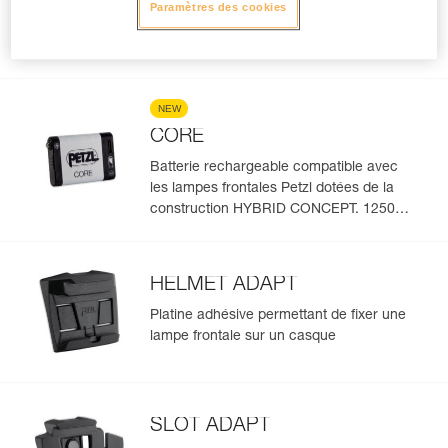
Lampe frontale compacte, robuste et
Paramètres des cookies
étanche, avec éclairage blanc ou
rouge/vert/bleu pour préserver la vision
nocturne et la discrétion. 450 lumens
NEW
CORE
Batterie rechargeable compatible avec
les lampes frontales Petzl dotées de la
construction HYBRID CONCEPT. 1250
mAh
HELMET ADAPT
Platine adhésive permettant de fixer une
lampe frontale sur un casque
SLOT ADAPT