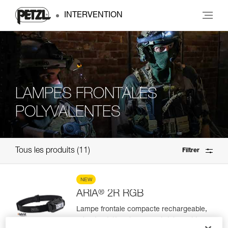
INTERVENTION
LAMPES FRONTALES
POLYVALENTES
Tous les produits
11
Filtrer
NEW
®
ARIA
2R RGB
Lampe frontale compacte rechargeable,
robuste et étanche, avec éclairage blanc