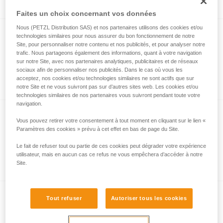
ou rouge/vert/bleu pour préserver la
Faites un choix concernant vos données
vision nocturne et la discrétion. 625
lumens
Nous (PETZL Distribution SAS) et nos partenaires utilisons des cookies et/ou
NEW
technologies similaires pour nous assurer du bon fonctionnement de notre
Site, pour personnaliser notre contenu et nos publicités, et pour analyser notre
®
ARIA
1R RGB
trafic. Nous partageons également des informations, quant à votre navigation
sur notre Site, avec nos partenaires analytiques, publicitaires et de réseaux
Lampe frontale compacte rechargeable,
sociaux afin de personnaliser nos publicités. Dans le cas où vous les
robuste et étanche, avec éclairage blanc
acceptez, nos cookies et/ou technologies similaires ne sont actifs que sur
ou rouge/vert/bleu pour préserver la
notre Site et ne vous suivront pas sur d’autres sites web. Les cookies et/ou
vision nocturne et la discrétion. 475
technologies similaires de nos partenaires vous suivront pendant toute votre
navigation.
lumens
NEW
Vous pouvez retirer votre consentement à tout moment en cliquant sur le lien «
®
ARIA
1 RGB
Paramètres des cookies » prévu à cet effet en bas de page du Site.
Lampe frontale compacte, robuste et
Le fait de refuser tout ou partie de ces cookies peut dégrader votre expérience
étanche, avec éclairage blanc ou
utilisateur, mais en aucun cas ce refus ne vous empêchera d’accéder à notre
Site.
rouge/vert/bleu pour préserver la vision
nocturne et la discrétion. 350 lumens
NEW
Tout refuser
Autoriser tous les cookies
®
ARIA
2 RGB