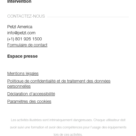
Intervention
CONTACTEZ-NOUS
Petzl America
info@petzl.com
(+1) 801 926 1500
Formulaire de contact
Espace presse
Mentions légales
Politique de confidentialité et de traitement des données
personnelles
Déclaration d'accessibilité
Paramètres des cookies
Les activités illustrées sont intrinsèquement dangereuses. Chaque utilisateur doit
avoir suivi une formation et avoir des compétences pour l’usage des équipements
lors de ces activités.