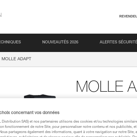
N
REVENDE
ECHNIQUES
NOUVEAUTÉS 2026
ALERTES SÉCURIT
MOLLE ADAPT
MOLLE 
Platines (horizontale et
frontale sur un systèm
 choix concernant vos données
Les platines MOLLE ADAPT perme
Distribution SAS) et nos partenaires utilisons des cookies et/ou technologies similai
gamme ARIA sur un système MOLL
on fonctionnement de notre Site, pour personnaliser notre contenu et nos publicités, et
pour s'adapter à toutes les for
. Nous partageons également des informations, quant à votre navigation sur notre Site, 