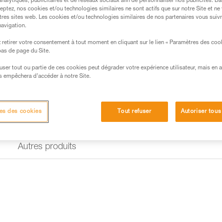
analytiques, publicitaires et de réseaux sociaux afin de personnaliser nos publicités. Da
eptez, nos cookies et/ou technologies similaires ne sont actifs que sur notre Site et ne
Trouvez un revendeur
tres sites web. Les cookies et/ou technologies similaires de nos partenaires vous suiv
navigation.
retirer votre consentement à tout moment en cliquant sur le lien « Paramètres des coo
 bas de page du Site.
efuser tout ou partie de ces cookies peut dégrader votre expérience utilisateur, mais en 
s empêchera d’accéder à notre Site.
es des cookies
Tout refuser
Autoriser tous
Autres produits