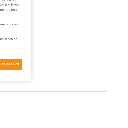
ns le cas où
 vous suivront
ront pendant
kies » prévu à
aucun cas ce
 les cookies