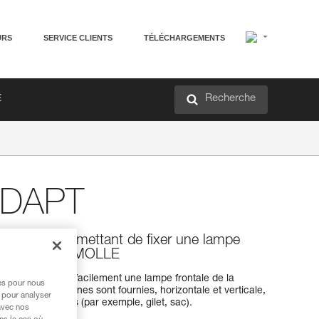
URS
SERVICE CLIENTS
TÉLÉCHARGEMENTS
Recherche
É
ADAPT
 verticale) permettant de fixer une lampe
e de fixation MOLLE
ttent de fixer facilement une lampe frontale de la
res pour nous
E. Deux platines sont fournies, horizontale et verticale,
 pour analyser
mes et dimensions (par exemple, gilet, sac).
avec nos