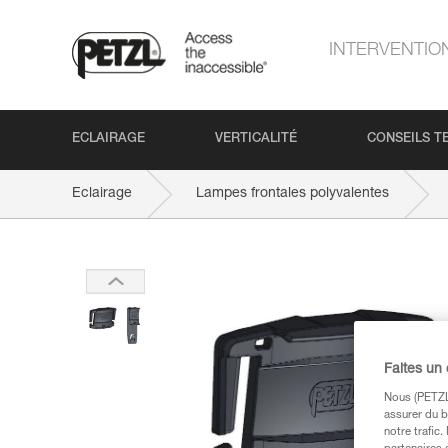
INTERVENTIO
ECLAIRAGE
VERTICALITÉ
CONSEILS T
Eclairage
Lampes frontales polyvalentes
Faites un
Nous (PETZL 
assurer du b
notre trafic