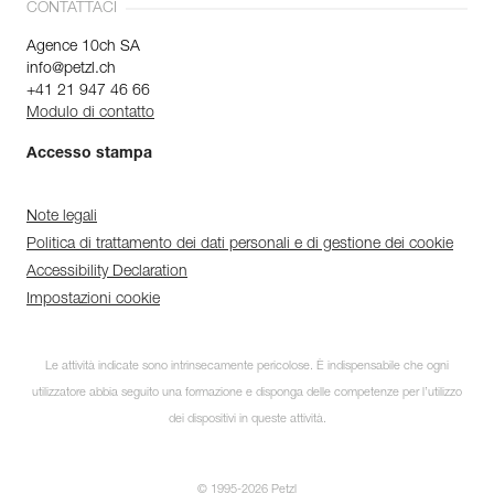
CONTATTACI
Agence 10ch SA
info@petzl.ch
+41 21 947 46 66
Modulo di contatto
Accesso stampa
Note legali
Politica di trattamento dei dati personali e di gestione dei cookie
Accessibility Declaration
Impostazioni cookie
Le attività indicate sono intrinsecamente pericolose. È indispensabile che ogni
utilizzatore abbia seguito una formazione e disponga delle competenze per l’utilizzo
dei dispositivi in queste attività.
© 1995-2026 Petzl