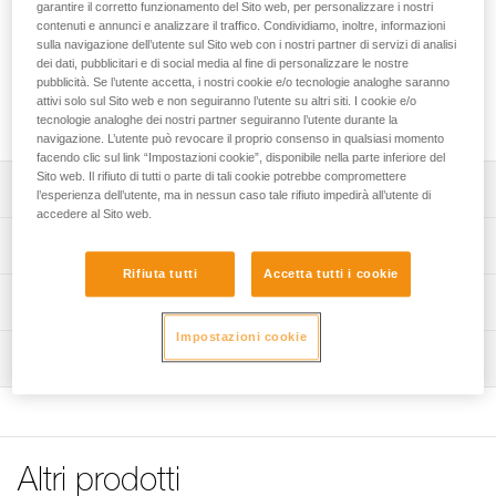
garantire il corretto funzionamento del Sito web, per personalizzare i nostri
contenuti e annunci e analizzare il traffico. Condividiamo, inoltre, informazioni
I supporti MOLLE ADAPT consentono di fissare facilmente
sulla navigazione dell’utente sul Sito web con i nostri partner di servizi di analisi
una lampada frontale della gamma ARIA su un sistema
dei dati, pubblicitari e di social media al fine di personalizzare le nostre
MOLLE. Sono forniti due supporti, orizzontale e verticale, per
pubblicità. Se l’utente accetta, i nostri cookie e/o tecnologie analoghe saranno
adattarsi a tutte le forme e dimensioni (per esempio,
attivi solo sul Sito web e non seguiranno l’utente su altri siti. I cookie e/o
giubbotto, sacco).
tecnologie analoghe dei nostri partner seguiranno l’utente durante la
navigazione. L’utente può revocare il proprio consenso in qualsiasi momento
facendo clic sul link “Impostazioni cookie”, disponibile nella parte inferiore del
Sito web. Il rifiuto di tutti o parte di tali cookie potrebbe compromettere
Descrizione
l’esperienza dell’utente, ma in nessun caso tale rifiuto impedirà all’utente di
accedere al Sito web.
Due supporti MOLLE ADAPT (un supporto verticale e uno
Specifiche tecniche
orizzontale) possono adattarsi ad ogni base compatibile
Rifiuta tutti
Accetta tutti i cookie
(per esempio giubbetto, sacco).
Dettagli codice
Informazioni tecniche
Supporti compatibili con le lampade della gamma ARIA.
Codice : E073EA00
Impostazioni cookie
Libretto d'uso
Ispezione
Garanzia : 3 anni
Scarica il pdf technical-notice-MOLLE-ADAPT-1
Confezione : 1
FAQ
FAQ
See all technical content
Altri prodotti