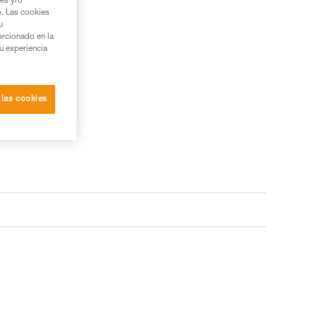
ies y/o
b. Las cookies
u
orcionado en la
su experiencia
 las cookies