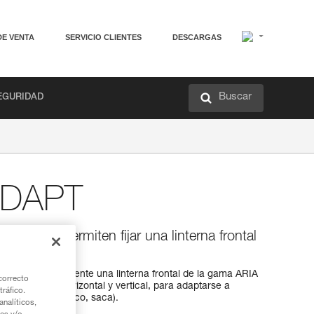
DE VENTA
SERVICIO CLIENTES
DESCARGAS
Buscar
EGURIDAD
ADAPT
rtical) que permiten fijar una linterna frontal
ión MOLLE
ten fijar fácilmente una linterna frontal de la gama ARIA
correcto
os pletinas, horizontal y vertical, para adaptarse a
tráfico.
or ejemplo, chaleco, saca).
nalíticos,