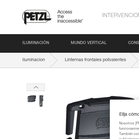
INTERVENCIÓ
ILUMINACIÓN
MUNDO VERTICAL
CONS
Iluminacion
Linternas frontales polivalentes
Elija cóm
Nosotros [PE
funcionamien
También com