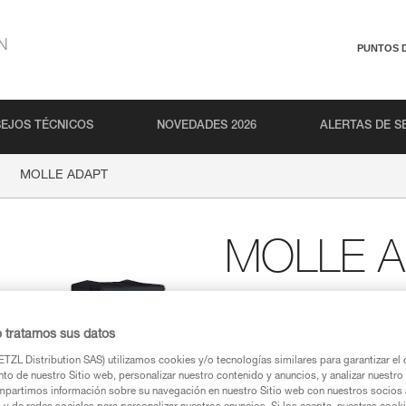
N
PUNTOS 
EJOS TÉCNICOS
NOVEDADES 2026
ALERTAS DE S
MOLLE ADAPT
MOLLE 
Pletinas (horizontal y ve
a un sistema de fijac
o tratamos sus datos
Las pletinas MOLLE ADAPT permi
TZL Distribution SAS) utilizamos cookies y/o tecnologías similares para garantizar el 
a un sistema MOLLE. Se sirven d
to de nuestro Sitio web, personalizar nuestro contenido y anuncios, y analizar nuestro 
cualquier forma y dimensión (p
partimos información sobre su navegación en nuestro Sitio web con nuestros socios a