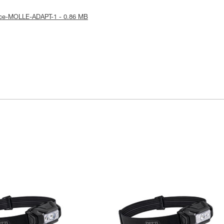
otice-MOLLE-ADAPT-1 - 0.86 MB