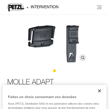
INTERVENTION
MOLLE ADAPT
Platines (horizontale et verticale) permettant de fixer une
Faites un choix concernant vos données
lampe frontale sur un système de fixation MOLLE
Nous (PETZL Distribution SAS) et nos partenaires utilisons des cookies et/ou
technologies similaires pour nous assurer du bon fonctionnement de notre