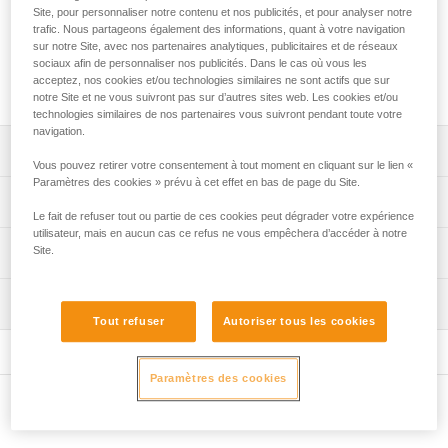
Les platines MOLLE ADAPT permettent de fixer facilement
Site, pour personnaliser notre contenu et nos publicités, et pour analyser notre
une lampe frontale de la gamme ARIA sur un système
trafic. Nous partageons également des informations, quant à votre navigation
MOLLE. Deux platines sont fournies, horizontale et verticale,
sur notre Site, avec nos partenaires analytiques, publicitaires et de réseaux
sociaux afin de personnaliser nos publicités. Dans le cas où vous les
pour s'adapter à toutes les formes et dimensions (par
acceptez, nos cookies et/ou technologies similaires ne sont actifs que sur
exemple, gilet, sac).
notre Site et ne vous suivront pas sur d’autres sites web. Les cookies et/ou
technologies similaires de nos partenaires vous suivront pendant toute votre
navigation.
Descriptif
Vous pouvez retirer votre consentement à tout moment en cliquant sur le lien «
Paramètres des cookies » prévu à cet effet en bas de page du Site.
Deux platines MOLLE ADAPT (une platine verticale et une
Spécifications techniques
horizontale) peuvent s'adapter à tous les supports
Le fait de refuser tout ou partie de ces cookies peut dégrader votre expérience
compatibles (par exemple, gilet, sac).
utilisateur, mais en aucun cas ce refus ne vous empêchera d’accéder à notre
Spécifications référence(s)
Site.
Informations techniques
Platines compatibles avec les lampes de la gamme ARIA.
Référence : E073EA00
Notice
Inspection
Garantie : 3 ans
Télécharger le pdf technical-notice-MOLLE-ADAPT-1
Tout refuser
Autoriser tous les cookies
Conditionnement : 1
FAQ
FAQ
Paramètres des cookies
Voir tous les contenus techniques
Autres produits