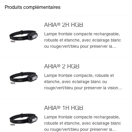
Produits complémentaires
®
ARIA
2R RGB
Lampe frontale compacte rechargeable,
robuste et étanche, avec éclairage blanc
Gérer et inspecter facilement votre EPI
ou rouge/vert/bleu pour préserver la
vision nocturne et la discrétion. 625
Ajoutez un produit Petzl en scannant simplement son
lumens
datamatrix : toutes les informations relatives au produit
®
s'afficheront automatiquement.
ARIA
2 RGB
Importez et exportez facilement vos données EPI
Lampe frontale compacte, robuste et
existantes.
étanche, avec éclairage blanc ou
rouge/vert/bleu pour préserver la vision
Voir l'historique d'un produit à partir de sa date de
fabrication.
nocturne et la discrétion. 450 lumens
®
ARIA
1R RGB
En savoir plus
Lampe frontale compacte rechargeable,
robuste et étanche, avec éclairage blanc
ou rouge/vert/bleu pour préserver la