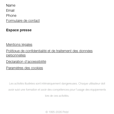
Name
Email
Phone
Formulaire de contact
Espace presse
Mentions légales
Politique de confidentialité et de traitement des données
personnelles
Déclaration d'accessibilité
Paramètres des cookies
Les activités illustrées sont intrinsèquement dangereuses. Chaque utilisateur doit
avoir suivi une formation et avoir des compétences pour l’usage des équipements
lors de ces activités.
© 1995-2026 Petzl