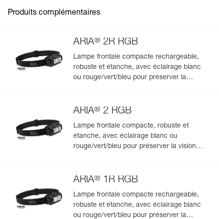
Produits complémentaires
®
ARIA
2R RGB
Lampe frontale compacte rechargeable,
robuste et étanche, avec éclairage blanc
Gérer et inspecter facilement votre EPI
ou rouge/vert/bleu pour préserver la
vision nocturne et la discrétion. 625
Ajoutez un produit Petzl en scannant simplement son
lumens
datamatrix : toutes les informations relatives au produit
®
s'afficheront automatiquement.
ARIA
2 RGB
Importez et exportez facilement vos données EPI
Lampe frontale compacte, robuste et
existantes.
étanche, avec éclairage blanc ou
rouge/vert/bleu pour préserver la vision
Voir l'historique d'un produit à partir de sa date de
fabrication.
nocturne et la discrétion. 450 lumens
®
ARIA
1R RGB
En savoir plus
Lampe frontale compacte rechargeable,
robuste et étanche, avec éclairage blanc
ou rouge/vert/bleu pour préserver la