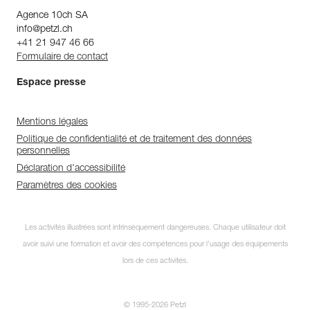
Agence 10ch SA
info@petzl.ch
+41 21 947 46 66
Formulaire de contact
Espace presse
Mentions légales
Politique de confidentialité et de traitement des données
personnelles
Déclaration d'accessibilité
Paramètres des cookies
Les activités illustrées sont intrinsèquement dangereuses. Chaque utilisateur doit
avoir suivi une formation et avoir des compétences pour l’usage des équipements
lors de ces activités.
© 1995-2026 Petzl