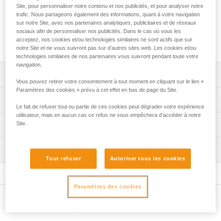
Les platines MOLLE ADAPT permettent de fixer facilement
Site, pour personnaliser notre contenu et nos publicités, et pour analyser notre
une lampe frontale de la gamme ARIA sur un système
trafic. Nous partageons également des informations, quant à votre navigation
MOLLE. Deux platines sont fournies, horizontale et verticale,
sur notre Site, avec nos partenaires analytiques, publicitaires et de réseaux
sociaux afin de personnaliser nos publicités. Dans le cas où vous les
pour s'adapter à toutes les formes et dimensions (par
acceptez, nos cookies et/ou technologies similaires ne sont actifs que sur
exemple, gilet, sac).
notre Site et ne vous suivront pas sur d’autres sites web. Les cookies et/ou
technologies similaires de nos partenaires vous suivront pendant toute votre
navigation.
Descriptif
Vous pouvez retirer votre consentement à tout moment en cliquant sur le lien «
Paramètres des cookies » prévu à cet effet en bas de page du Site.
Deux platines MOLLE ADAPT (une platine verticale et une
Spécifications techniques
horizontale) peuvent s'adapter à tous les supports
Le fait de refuser tout ou partie de ces cookies peut dégrader votre expérience
compatibles (par exemple, gilet, sac).
utilisateur, mais en aucun cas ce refus ne vous empêchera d’accéder à notre
Spécifications référence(s)
Site.
Informations techniques
Platines compatibles avec les lampes de la gamme ARIA.
Référence : E073EA00
Notice
Inspection
Garantie : 3 ans
Télécharger le pdf technical-notice-MOLLE-ADAPT-1
Tout refuser
Autoriser tous les cookies
Conditionnement : 1
FAQ
FAQ
Paramètres des cookies
Voir tous les contenus techniques
Autres produits