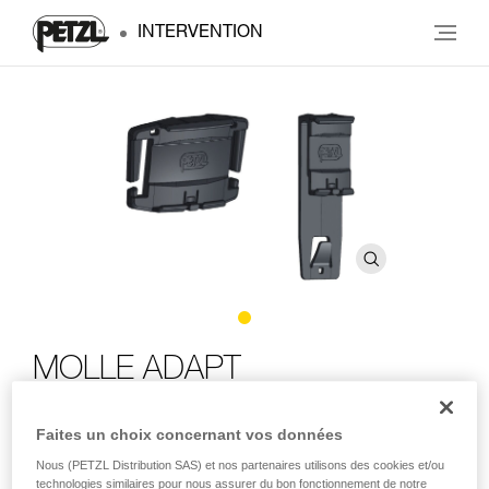
INTERVENTION
MOLLE ADAPT
Platines (horizontale et verticale) permettant de fixer une
Faites un choix concernant vos données
lampe frontale sur un système de fixation MOLLE
Nous (PETZL Distribution SAS) et nos partenaires utilisons des cookies et/ou
technologies similaires pour nous assurer du bon fonctionnement de notre