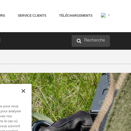
URS
SERVICE CLIENTS
TÉLÉCHARGEMENTS
Recherche
É
res pour nous
 pour analyser
avec nos
ns le cas où
 vous suivront