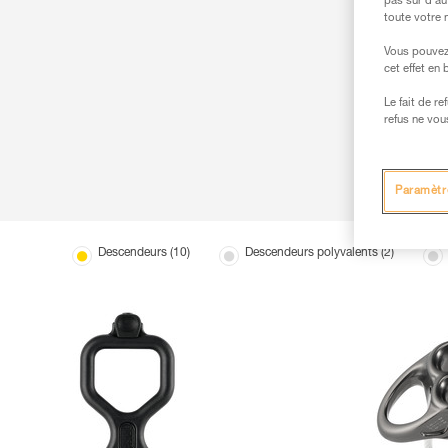
pas sur d’au
toute votre 
Vous pouvez 
cet effet en
Le fait de r
refus ne vou
Paramètr
Descendeurs (10)
Descendeurs polyvalents (2)