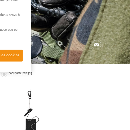
ront pendant
kies » prévu à
aucun cas ce
 les cookies
Nouveautés (1)