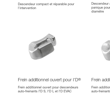
Descendeur a
Descendeur compact et réparable pour
panique pour
l'intervention
diamètre
Frein additionnel ouvert pour I'D
®
Frein addi
Frein additionnel ouvert pour descendeurs
Frein additi
auto-freinants I’D S, I'D L et I'D EVAC
auto-freinant