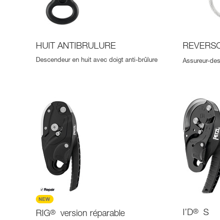
HUIT ANTIBRULURE
REVERS
Descendeur en huit avec doigt anti-brûlure
Assureur-des
I’D
®
S
RIG
®
version réparable