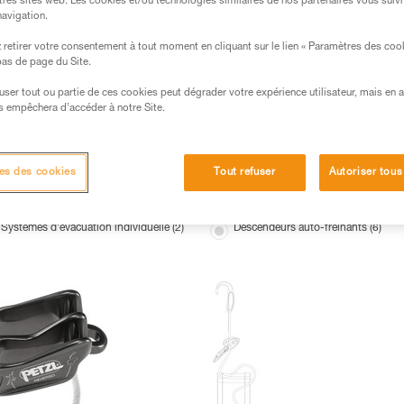
tres sites web. Les cookies et/ou technologies similaires de nos partenaires vous suiv
navigation.
retirer votre consentement à tout moment en cliquant sur le lien « Paramètres des coo
 bas de page du Site.
efuser tout ou partie de ces cookies peut dégrader votre expérience utilisateur, mais en 
s empêchera d’accéder à notre Site.
es des cookies
Tout refuser
Autoriser tous
Systèmes d'évacuation individuelle (2)
Descendeurs auto-freinants (6)