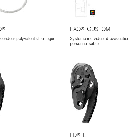
O
®
EXO
®
CUSTOM
cendeur polyvalent ultra-léger
Système individuel d’évacuation
personnalisable
I’D
®
L