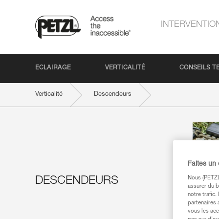
INTERVENTIO
ECLAIRAGE
VERTICALITÉ
CONSEILS T
Verticalité
Descendeurs
Faites un
DESCENDEURS
Nous (PETZL 
assurer du b
notre trafic
partenaires 
vous les acc