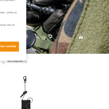
ront pendant
kies » prévu à
aucun cas ce
 les cookies
Nouveautés (1)