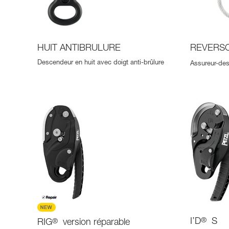
HUIT ANTIBRULURE
REVERS
Descendeur en huit avec doigt anti-brûlure
Assureur-des
I’D
®
S
RIG
®
version réparable