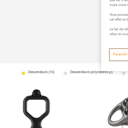
pas sur d’au
toute votre 
Vous pouvez 
cet effet en
Le fait de r
refus ne vou
Paramètr
Descendeurs (10)
Descendeurs polyvalents (2)