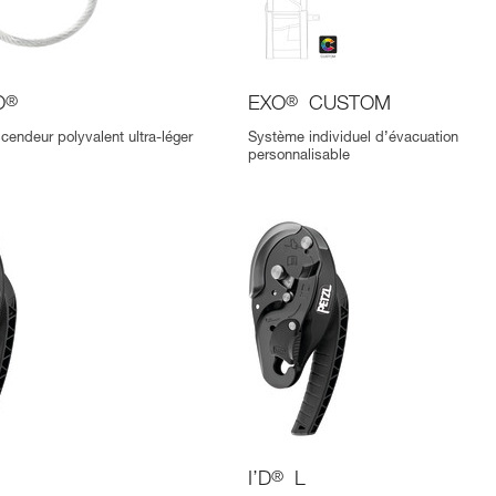
O
®
EXO
®
CUSTOM
cendeur polyvalent ultra-léger
Système individuel d’évacuation
personnalisable
I’D
®
L