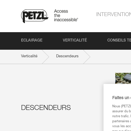
INTERVENTIO
ECLAIRAGE
VERTICALITÉ
CONSEILS T
Verticalité
Descendeurs
Faites un
DESCENDEURS
Nous (PETZL 
assurer du b
notre trafic
partenaires 
vous les acc