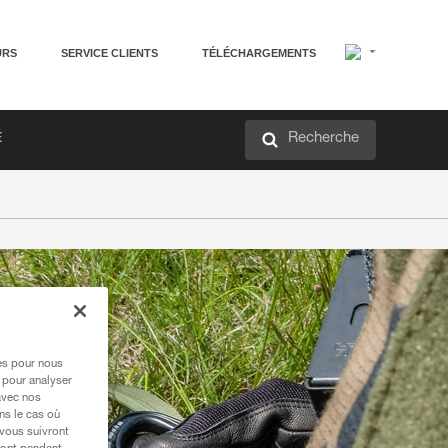
URS
SERVICE CLIENTS
TÉLÉCHARGEMENTS
Recherche
É
res pour nous
 pour analyser
avec nos
ns le cas où
 vous suivront