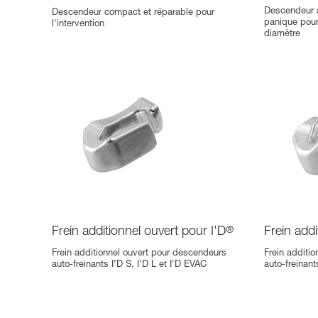
Descendeur a
Descendeur compact et réparable pour
panique pour
l'intervention
diamètre
Frein additionnel ouvert pour I'D
®
Frein addi
Frein additionnel ouvert pour descendeurs
Frein additi
auto-freinants I’D S, I'D L et I'D EVAC
auto-freinant