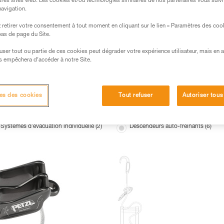
tres sites web. Les cookies et/ou technologies similaires de nos partenaires vous suiv
navigation.
retirer votre consentement à tout moment en cliquant sur le lien « Paramètres des coo
 bas de page du Site.
efuser tout ou partie de ces cookies peut dégrader votre expérience utilisateur, mais en 
s empêchera d’accéder à notre Site.
es des cookies
Tout refuser
Autoriser tous
Systèmes d'évacuation individuelle (2)
Descendeurs auto-freinants (6)