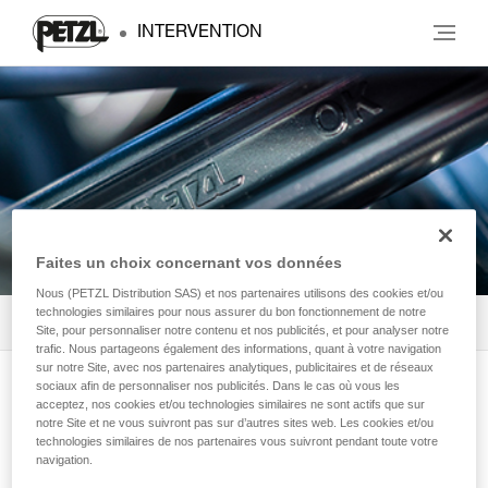
INTERVENTION
ALERTES SÉCURITÉ
Faites un choix concernant vos données
Nous (PETZL Distribution SAS) et nos partenaires utilisons des cookies et/ou
technologies similaires pour nous assurer du bon fonctionnement de notre
En cours
Filtrer
Site, pour personnaliser notre contenu et nos publicités, et pour analyser notre
trafic. Nous partageons également des informations, quant à votre navigation
sur notre Site, avec nos partenaires analytiques, publicitaires et de réseaux
sociaux afin de personnaliser nos publicités. Dans le cas où vous les
Il n'y a pas d'alerte sécurité en cours.
acceptez, nos cookies et/ou technologies similaires ne sont actifs que sur
notre Site et ne vous suivront pas sur d’autres sites web. Les cookies et/ou
Pensez à regarder les archives si vous avez
technologies similaires de nos partenaires vous suivront pendant toute votre
le moindre doute.
navigation.