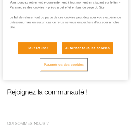
Vous pouvez retirer votre consentement à tout moment en cliquant sur le lien «
Paramètres des cookies » prévu à cet effet en bas de page du Site.
Le fait de refuser tout ou partie de ces cookies peut dégrader votre expérience
Abonnez-vous à la newsletter
utilisateur, mais en aucun cas ce refus ne vous empêchera d’accéder à notre
Site.
et restez connecté à notre actualité
Email *
Tout refuser
Autoriser tous les cookies
Paramètres des cookies
Rejoignez la communauté !
QUI SOMMES-NOUS ?