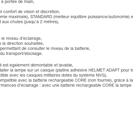
e à portée de main,
t confort de vision et discrétion,
nomie maximale), STANDARD (meilleur équilibre puissance/autonomie
t aux chutes (jusqu'à 2 mètres),
 le niveau d’éclairage,
s la direction souhaitée,
 permettant de consulter le niveau de la batterie,
 du transport/stockage.
 il est également démontable et lavable,
nstaller la lampe sur un casque (platine adhésive HELMET ADAPT pour 
ible avec les casques militaires dotés du système NVG),
 compatible avec la batterie rechargeable CORE (non fournie), grâce 
rformances d'éclairage : avec une batterie rechargeable CORE la lampe 