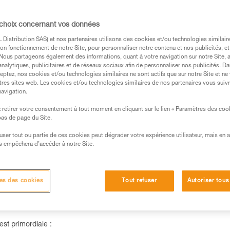
faisceau large procure un éclai
les déplacements. Livrée avec t
 choix concernant vos données
batterie rechargeable CORE, 
Distribution SAS) et nos partenaires utilisons des cookies et/ou technologies similai
on fonctionnement de notre Site, pour personnaliser notre contenu et nos publicités, et
Trouvez un revendeur
. Nous partageons également des informations, quant à votre navigation sur notre Site, 
analytiques, publicitaires et de réseaux sociaux afin de personnaliser nos publicités. Da
eptez, nos cookies et/ou technologies similaires ne sont actifs que sur notre Site et ne
tres sites web. Les cookies et/ou technologies similaires de nos partenaires vous suiv
navigation.
retirer votre consentement à tout moment en cliquant sur le lien « Paramètres des coo
 bas de page du Site.
Informations techniques
Autres produits
efuser tout ou partie de ces cookies peut dégrader votre expérience utilisateur, mais en 
s empêchera d’accéder à notre Site.
es des cookies
Tout refuser
Autoriser tous
est primordiale :