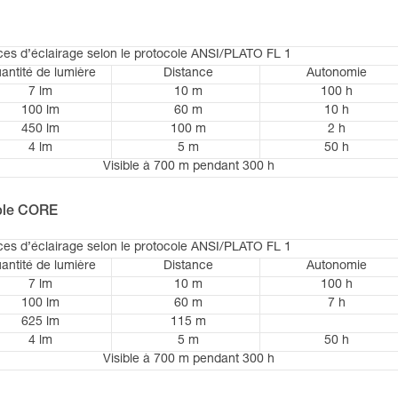
es d’éclairage selon le protocole ANSI/PLATO FL 1
antité de lumière
Distance
Autonomie
7 lm
10 m
100 h
100 lm
60 m
10 h
450 lm
100 m
2 h
4 lm
5 m
50 h
Visible à 700 m pendant 300 h
able CORE
es d’éclairage selon le protocole ANSI/PLATO FL 1
antité de lumière
Distance
Autonomie
7 lm
10 m
100 h
100 lm
60 m
7 h
625 lm
115 m
4 lm
5 m
50 h
Visible à 700 m pendant 300 h