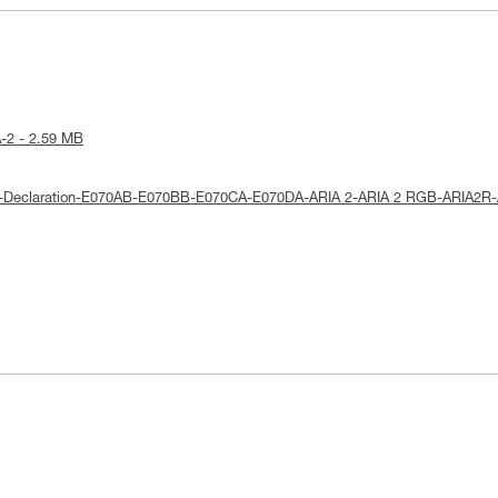
A-2 - 2.59 MB
 UE-Declaration-E070AB-E070BB-E070CA-E070DA-ARIA 2-ARIA 2 RGB-ARIA2R