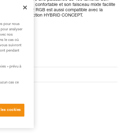
rage de proximité confortable et son faisceau mixte facilite
rois piles, ARIA 2 RGB est aussi compatible avec la
grâce à la construction HYBRID CONCEPT.
res pour nous
 pour analyser
avec nos
ns le cas où
 vous suivront
ront pendant
kies » prévu à
aucun cas ce
 les cookies