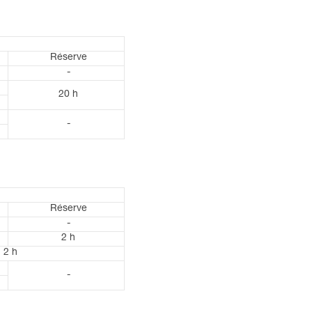
Réserve
-
20 h
-
Réserve
-
2 h
2 h
-