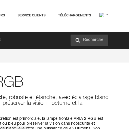
URS
SERVICE CLIENTS
TÉLÉCHARGEMENTS
Recherche
É
RGB
e, robuste et étanche, avec éclairage blanc
 préserver la vision nocturne et la
scrétion est primordiale, la lampe frontale ARIA 2 RGB est
 ou bleu pour préserver la vision dans l'obscurité et
rage blanc, elle offre une puissance de 450 lumens. Son