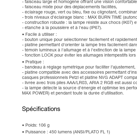
- faisceau large et homogène offrant une vision confortabl
- faisceau mixte pour des déplacements facilités,
- éclairage rouge, vert ou bleu, fixe ou clignotant, combinan
- trois niveaux d'éclairage blanc : MAX BURN TIME (auto
- construction robuste : la lampe résiste aux chocs (IK07) e
- étanche à la poussière et à l'eau (IP67).
Facile à utiliser :
- bouton unique pour sélectionner facilement et rapidement
- platine permettant d'orienter la lampe très facilement dan
- témoin lumineux à l'allumage et à l'extinction de la lampe
- fonction LOCK pour éviter les allumages intempestifs lors
Pratique :
- bandeau à réglage symétrique pour faciliter l’ajustement,
- platine compatible avec des accessoires permettant d'i
casques professionnels Petzl et platine NVG ADAPT compat
- livrée avec trois piles AAA/LR03, ARIA 2 RGB est aussi
- la lampe détecte la source d'énergie et optimise les pe
MAX POWER) et pendant toute la durée d'utilisation.
Spécifications
Poids: 106 g
Puissance : 450 lumens (ANSI/PLATO FL 1)