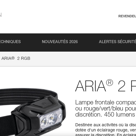
N
REVENDE
ECHNIQUES
NOUVEAUTÉS 2026
ALERTES SÉCURIT
®
ARIA
2 RGB
®
ARIA
2 
Lampe frontale compact
ou rouge/vert/bleu pour
discrétion. 450 lumens
Destinée aux activités où la di
dotée d'un éclairage rouge, vert
assurer la discrétion. En éclai