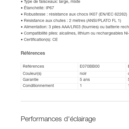
Type de faisceaux: large, mixte
Étanchéité: IP67
Robustesse : résistance aux chocs IK07 (EN/IEC 62262)
Résistance aux chutes : 2 mètres (ANSI/PLATO FL 1)
Alimentation: 3 piles AAA/LR03 (fournies) ou batterie re
Compatibilité piles: alcalines, lithium ou rechargeables N
Certification(s): CE
Références
Références
E070BB00
Couleur(s)
noir
Garantie
5 ans
Conditionnement
1
Performances d'éclairage