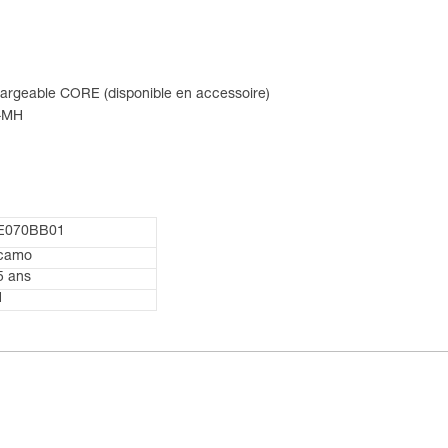
chargeable CORE (disponible en accessoire)
i-MH
E070BB01
camo
5 ans
1