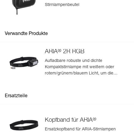
Stirnlampenbeutel
Verwandte Produkte
®
ARIA
2R RGB
Aufladbare robuste und dichte
Kompaktstirnlampe mit weißem oder
rotem/grünem/blauem Licht, um die
Dunkeladaptation des Auges zu erhalten
sowie zu gewährleisten, dass die
anwendende Person unbemerkt bleibt.
Ersatzteile
625 Lumen
®
Kopfband für ARIA
Ersatzkopfband für ARIA-Stirnlampen