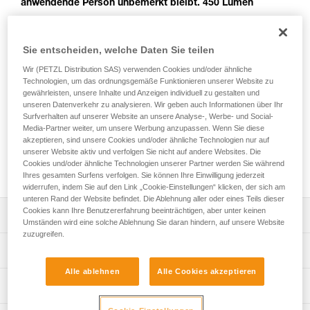
anwendende Person unbemerkt bleibt. 450 Lumen
Die ARIA 2 RGB-Stirnlampe ist für Aktivitäten konzipiert, bei
denen eine unauffällige Beleuchtung unverzichtbar ist. Das
Sie entscheiden, welche Daten Sie teilen
rote, grüne oder blaue Licht erhält die Dunkeladaptation des
Wir (PETZL Distribution SAS) verwenden Cookies und/oder ähnliche
Auges und gewährleistet, dass die anwendende Person
Technologien, um das ordnungsgemäße Funktionieren unserer Website zu
unbemerkt bleibt. Das weiße Licht verfügt über eine
gewährleisten, unsere Inhalte und Anzeigen individuell zu gestalten und
Leuchtkraft von 450 Lumen. Der breite Lichtkegel bietet eine
unseren Datenverkehr zu analysieren. Wir geben auch Informationen über Ihr
komfortable Sicht im Umgebungsbereich, während der
Surfverhalten auf unserer Website an unsere Analyse-, Werbe- und Social-
kombinierte Lichtkegel die Fortbewegung erleichtert. Die
Media-Partner weiter, um unsere Werbung anzupassen. Wenn Sie diese
akzeptieren, sind unsere Cookies und/oder ähnliche Technologien nur auf
ARIA 2 RGB wird mit drei Batterien geliefert und ist dank
unserer Website aktiv und verfolgen Sie nicht auf andere Websites. Die
HYBRID CONCEPT ebenfalls mit dem CORE-Akku
Cookies und/oder ähnliche Technologien unserer Partner werden Sie während
kompatibel.
Ihres gesamten Surfens verfolgen. Sie können Ihre Einwilligung jederzeit
widerrufen, indem Sie auf den Link „Cookie-Einstellungen“ klicken, der sich am
unteren Rand der Website befindet. Die Ablehnung aller oder eines Teils dieser
Cookies kann Ihre Benutzererfahrung beeinträchtigen, aber unter keinen
Leistungsverzeichnis
Umständen wird eine solche Ablehnung Sie daran hindern, auf unsere Website
zuzugreifen.
Stirnlampe für Aktivitäten, bei denen eine unauffällige
Technische Spezifikationen
Beleuchtung unverzichtbar ist:
Alle ablehnen
Alle Cookies akzeptieren
- Breiter, homogener Lichtkegel für eine komfortable Sicht
Gewicht: 106 g
Leistung
im unmittelbaren Nahbereich.
Leuchtkraft: 450 Lumen (ANSI/PLATO FL 1)
- Kombinierter Lichtkegel für eine bessere Sicht bei der