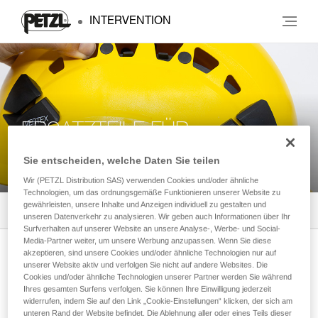
INTERVENTION
ERSATZTEILE FÜR
ABSEILGERÄTE
Sie entscheiden, welche Daten Sie teilen
Wir (PETZL Distribution SAS) verwenden Cookies und/oder ähnliche
Technologien, um das ordnungsgemäße Funktionieren unserer Website zu
gewährleisten, unsere Inhalte und Anzeigen individuell zu gestalten und
Alle Produkte
0
Filter
unseren Datenverkehr zu analysieren. Wir geben auch Informationen über Ihr
Surfverhalten auf unserer Website an unsere Analyse-, Werbe- und Social-
Media-Partner weiter, um unsere Werbung anzupassen. Wenn Sie diese
akzeptieren, sind unsere Cookies und/oder ähnliche Technologien nur auf
Newsletter abonnieren
unserer Website aktiv und verfolgen Sie nicht auf andere Websites. Die
Cookies und/oder ähnliche Technologien unserer Partner werden Sie während
Ihres gesamten Surfens verfolgen. Sie können Ihre Einwilligung jederzeit
und auf dem Laufenden bleiben
widerrufen, indem Sie auf den Link „Cookie-Einstellungen“ klicken, der sich am
unteren Rand der Website befindet. Die Ablehnung aller oder eines Teils dieser