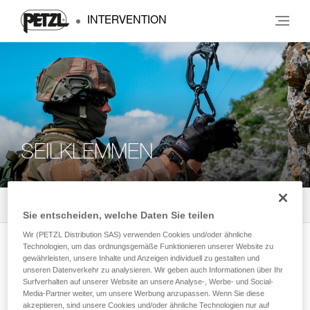
INTERVENTION
SEILKLEMMEN
Alle Produkte
4
Filter
Sie entscheiden, welche Daten Sie teilen
Wir (PETZL Distribution SAS) verwenden Cookies und/oder ähnliche
Technologien, um das ordnungsgemäße Funktionieren unserer Website zu
ASCENSION
gewährleisten, unsere Inhalte und Anzeigen individuell zu gestalten und
unseren Datenverkehr zu analysieren. Wir geben auch Informationen über Ihr
Handsteigklemme für den Aufstieg am
Surfverhalten auf unserer Website an unsere Analyse-, Werbe- und Social-
Seil
Media-Partner weiter, um unsere Werbung anzupassen. Wenn Sie diese
akzeptieren, sind unsere Cookies und/oder ähnliche Technologien nur auf