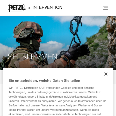
INTERVENTION
SEILKLEMMEN
Alle Produkte
4
Filter
Sie entscheiden, welche Daten Sie teilen
Wir (PETZL Distribution SAS) verwenden Cookies und/oder ähnliche
Technologien, um das ordnungsgemäße Funktionieren unserer Website zu
ASCENSION
gewährleisten, unsere Inhalte und Anzeigen individuell zu gestalten und
unseren Datenverkehr zu analysieren. Wir geben auch Informationen über Ihr
Handsteigklemme für den Aufstieg am
Surfverhalten auf unserer Website an unsere Analyse-, Werbe- und Social-
Seil
Media-Partner weiter, um unsere Werbung anzupassen. Wenn Sie diese
akzeptieren, sind unsere Cookies und/oder ähnliche Technologien nur auf