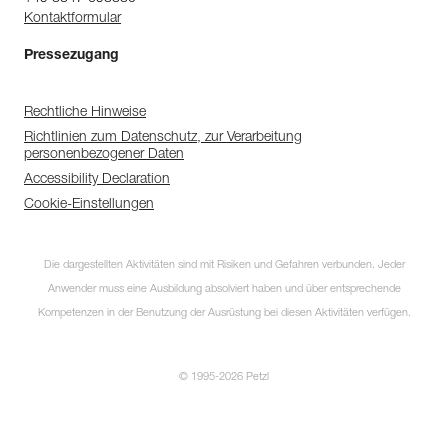
Kontaktformular
Pressezugang
Rechtliche Hinweise
Richtlinien zum Datenschutz, zur Verarbeitung
personenbezogener Daten
Accessibility Declaration
Cookie-Einstellungen
Die dargestellten Aktivitäten sind mit Risiken und Gefahren verbunden. Jeder
Anwender muss eine Ausbildung absolviert haben und über entsprechende
Kompetenzen in der Benutzung der Ausrüstung bei diesen Aktivitäten verfügen.
© 1995-2026 Petzl