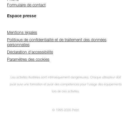
Formulaire de contact
Espace presse
Mentions légales
Politique de confidentialité et de traitement des données
personnelles
Déclaration d'accessibilité
Paramètres des cookies
Les activités illustrées sont intrinsèquement dangereuses. Chaque utilisateur doit
avoir suivi une formation et avoir des compétences pour l’usage des équipements
lors de ces activités.
© 1995-2026 Petzl