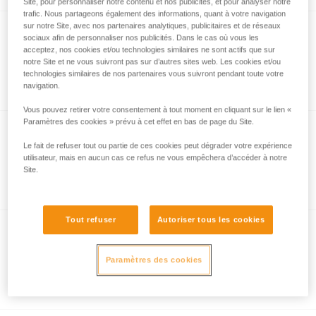
Site, pour personnaliser notre contenu et nos publicités, et pour analyser notre
trafic. Nous partageons également des informations, quant à votre navigation
sur notre Site, avec nos partenaires analytiques, publicitaires et de réseaux
sociaux afin de personnaliser nos publicités. Dans le cas où vous les
SWIVEL S
acceptez, nos cookies et/ou technologies similaires ne sont actifs que sur
notre Site et ne vous suivront pas sur d’autres sites web. Les cookies et/ou
Émerillon compact
technologies similaires de nos partenaires vous suivront pendant toute votre
navigation.
Vous pouvez retirer votre consentement à tout moment en cliquant sur le lien «
Paramètres des cookies » prévu à cet effet en bas de page du Site.
Le fait de refuser tout ou partie de ces cookies peut dégrader votre expérience
PAW
utilisateur, mais en aucun cas ce refus ne vous empêchera d’accéder à notre
Multiplicateur d’amarrages
Site.
Tout refuser
Autoriser tous les cookies
ANNEAU
Paramètres des cookies
Anneau de sangle