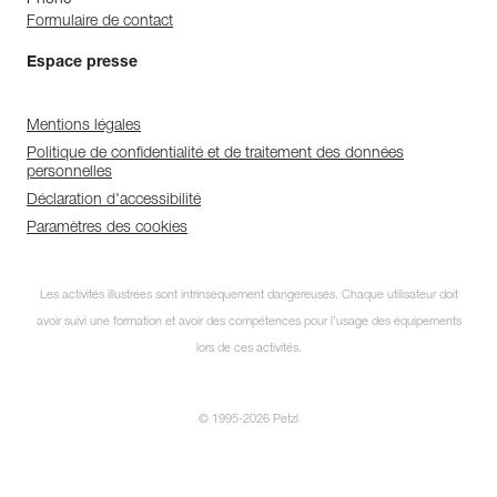
Phone
Formulaire de contact
Espace presse
Mentions légales
Politique de confidentialité et de traitement des données
personnelles
Déclaration d'accessibilité
Paramètres des cookies
Les activités illustrées sont intrinsèquement dangereuses. Chaque utilisateur doit
avoir suivi une formation et avoir des compétences pour l’usage des équipements
lors de ces activités.
© 1995-2026 Petzl