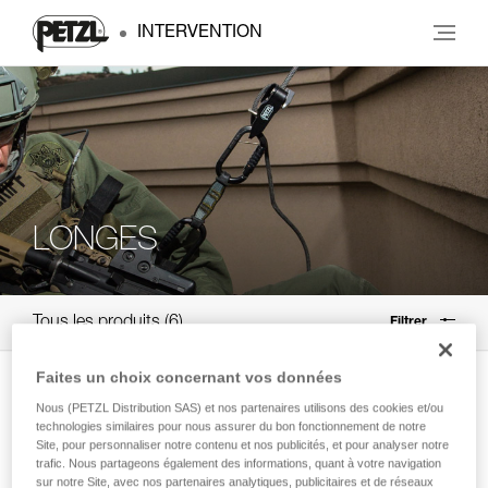
INTERVENTION
LONGES
Tous les produits
6
Filtrer
Faites un choix concernant vos données
NEW
Nous (PETZL Distribution SAS) et nos partenaires utilisons des cookies et/ou
®
SCORPIO
VERTIGO
technologies similaires pour nous assurer du bon fonctionnement de notre
Site, pour personnaliser notre contenu et nos publicités, et pour analyser notre
Longe de via ferrata avec mousquetons
trafic. Nous partageons également des informations, quant à votre navigation
VERTIGO
sur notre Site, avec nos partenaires analytiques, publicitaires et de réseaux