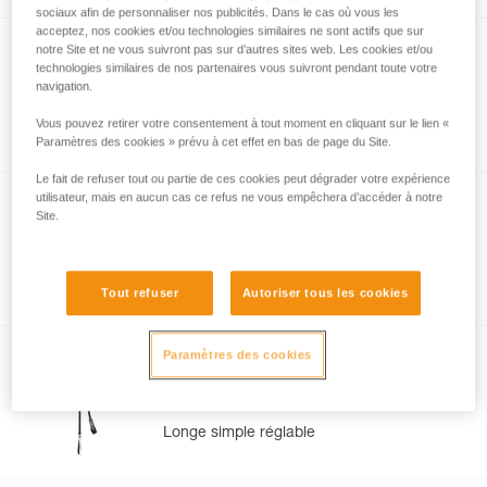
sociaux afin de personnaliser nos publicités. Dans le cas où vous les
acceptez, nos cookies et/ou technologies similaires ne sont actifs que sur
notre Site et ne vous suivront pas sur d’autres sites web. Les cookies et/ou
NEW
technologies similaires de nos partenaires vous suivront pendant toute votre
®
SCORPIO
EASHOOK
navigation.
Longe de via ferrata avec mousquetons
Vous pouvez retirer votre consentement à tout moment en cliquant sur le lien «
EASHOOK
Paramètres des cookies » prévu à cet effet en bas de page du Site.
Le fait de refuser tout ou partie de ces cookies peut dégrader votre expérience
utilisateur, mais en aucun cas ce refus ne vous empêchera d’accéder à notre
Site.
NEW
DUAL CONNECT ADJUST
Longe double réglable
Tout refuser
Autoriser tous les cookies
Paramètres des cookies
NEW
CONNECT ADJUST
Longe simple réglable