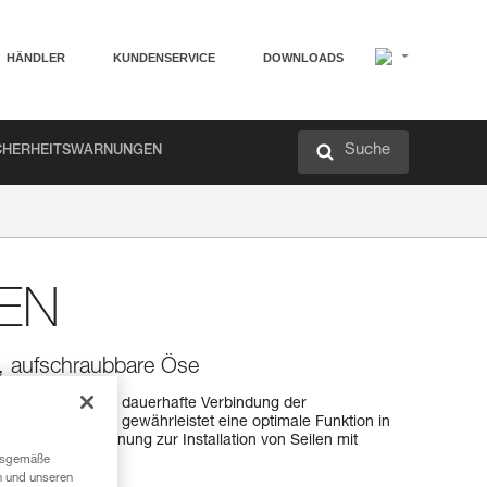
HÄNDLER
KUNDENSERVICE
DOWNLOADS
Suche
CHERHEITSWARNUNGEN
EN
, aufschraubbare Öse
PEN ist für eine dauerhafte Verbindung der
Ihre runde Form gewährleistet eine optimale Funktion in
er eine weite Öffnung zur Installation von Seilen mit
ngsgemäße
n und unseren