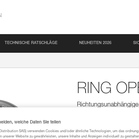
N
TECHNISCHE RATSCHLÄGE
NEUHEITEN 2026
SI
RING OP
Richtungsunabhängige
Die aufschraubbare Öse RING O
Ausrüstungselemente geeignet. 
heiden, welche Daten Sie teilen
allen Richtungen. Sie verfügt üb
vernähten Endverbindungen.
Distribution SAS) verwenden Cookies und/oder ähnliche Technologien, um das ordnu
n unserer Website zu gewährleisten, unsere Inhalte und Anzeigen individuell zu gestalte