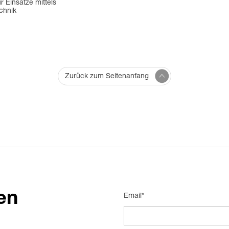
ür Einsätze mittels
chnik
Zurück zum Seitenanfang
en
Email*