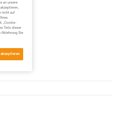
te an unsere
akzeptieren,
 nicht auf
Ihres
nk „Cookie-
es Teils dieser
e Ablehnung Sie
 akzeptieren