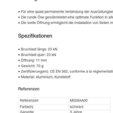
Für eine quasi permanente Verbindung der Ausrüstungse
Die runde Öse gewährleistet eine optimale Funktion in al
Die weite Öffnung ermöglicht die Installation von Seilen
Spezifikationen
Bruchlast längs: 23 kN
Bruchlast quer: 23 kN
Öffnung: 11 mm
Gewicht: 70 g
Zertifizierung(en): CE EN 362, conforme à la réglementat
Material: Aluminium, Kunststoff
Referenzen
Referenzen
M028AA00
Farbe(n)
schwarz
Garantie
3 Jahre