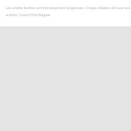
Les activités illustrées sont intrinsèquement dangereuses. Chaque utilisateur doit avoir su
activités. Contact Petzl Belgique