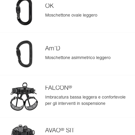
Visualizza lo storico di un prodotto dalla sua data di
riducendo così l’usura del dispositivo,
OK
produzione.
- riparabile, è possibile sostituire la camma e il perno,
Moschettone ovale leggero
grazie al kit di riparazione (venduto separatamente, codice
D021CA00).
Per saperne di più
Am’D
Moschettone asimmetrico leggero
®
FALCON
Imbracatura bassa leggera e confortevole
per gli interventi in sospensione
®
AVAO
SIT