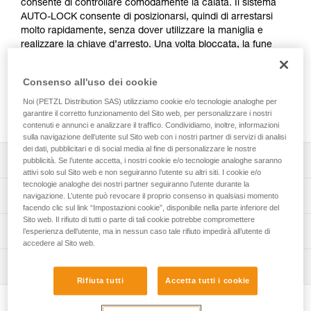
consente di controllare comodamente la calata. Il sistema
AUTO-LOCK consente di posizionarsi, quindi di arrestarsi
molto rapidamente, senza dover utilizzare la maniglia e
realizzare la chiave d’arresto. Una volta bloccata, la fune
può essere recuperata senza dover utilizzare la maniglia.
Semplice da utilizzare, questo discensore rappresenta
Consenso all'uso dei cookie
un’alternativa semplice ed efficace ai discensori tradizionali.
Riparabile, è possibile sostituire la camma e il perno per
Noi (PETZL Distribution SAS) utilizziamo cookie e/o tecnologie analoghe per
garantire il corretto funzionamento del Sito web, per personalizzare i nostri
prolungarne la durata di vita.
contenuti e annunci e analizzare il traffico. Condividiamo, inoltre, informazioni
sulla navigazione dell’utente sul Sito web con i nostri partner di servizi di analisi
dei dati, pubblicitari e di social media al fine di personalizzare le nostre
Descrizione
pubblicità. Se l’utente accetta, i nostri cookie e/o tecnologie analoghe saranno
attivi solo sul Sito web e non seguiranno l’utente su altri siti. I cookie e/o
tecnologie analoghe dei nostri partner seguiranno l’utente durante la
Facilità di utilizzo:
Specifiche tecniche
navigazione. L’utente può revocare il proprio consenso in qualsiasi momento
- installazione semplice e rapida della fune, grazie alla
facendo clic sul link “Impostazioni cookie”, disponibile nella parte inferiore del
guida e alle marcature,
Sito web. Il rifiuto di tutti o parte di tali cookie potrebbe compromettere
Compatibilità corda: da 9,5 a 11,5 mm
Informazioni tecniche
- maniglia dal design ergonomico che consente una
l’esperienza dell’utente, ma in nessun caso tale rifiuto impedirà all’utente di
accedere al Sito web.
Carico massimo per una persona: fino a 140 kg (maggiori
buona prensilità e un eccellente controllo della calata,
Libretto d'uso
informazioni nella nota informativa).
- superamento del frazionamento facilitato, grazie alla
Ispezione
Scarica il pdf technical-notice-RIG-3
flangia mobile apribile che consente di tenere il dispositivo
Carico massimo per due persone: fino a 200 kg
Rifiuta tutti
Accetta tutti i cookie
collegato all’imbracatura,
Dichiarazione di conformità
Procedura di verifica del DPI
nell’ambito di un soccorso (maggiori informazioni nella
- dispositivo dotato del sistema AUTO-LOCK che consente
Scarica il pdf UE-Declaration-D021AB00-D021BA0X-RIG-
Scarica il pdf verif-EPI-IDS-IDL-IDevac-RIG-procedure-IT
nota informativa).