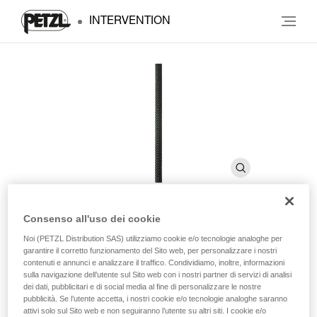
INTERVENTION
Consenso all'uso dei cookie
AXIS 11 mm
Noi (PETZL Distribution SAS) utilizziamo cookie e/o tecnologie analoghe per
garantire il corretto funzionamento del Sito web, per personalizzare i nostri
contenuti e annunci e analizzare il traffico. Condividiamo, inoltre, informazioni
sulla navigazione dell’utente sul Sito web con i nostri partner di servizi di analisi
Corda semistatica di buona prensilità
dei dati, pubblicitari e di social media al fine di personalizzare le nostre
pubblicità. Se l’utente accetta, i nostri cookie e/o tecnologie analoghe saranno
Corda semistatica con un diametro standard che garantisce
attivi solo sul Sito web e non seguiranno l’utente su altri siti. I cookie e/o