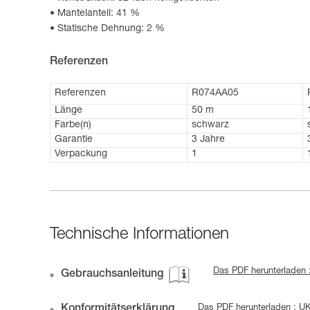
Mantelanteil: 41 %
Statische Dehnung: 2 %
Referenzen
Referenzen
R074AA05
Länge
50 m
Farbe(n)
schwarz
Garantie
3 Jahre
Verpackung
1
Technische Informationen
Das PDF herunterladen 
Gebrauchsanleitung
Konformitätserklärung
Das PDF herunterladen : U