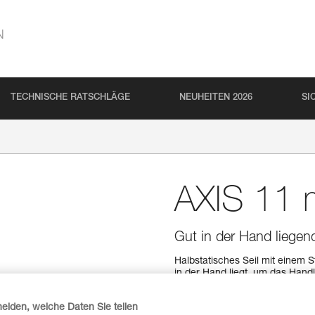
N
TECHNISCHE RATSCHLÄGE
NEUHEITEN 2026
SI
AXIS 11
Gut in der Hand liegend
Halbstatisches Seil mit einem 
in der Hand liegt, um das Handl
Geschmeidigkeit und dauerhafte
verfügbares Seil.
heiden, welche Daten Sie teilen