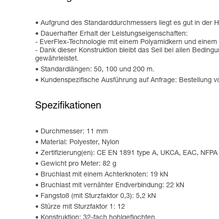
Aufgrund des Standarddurchmessers liegt es gut in der H
Dauerhafter Erhalt der Leistungseigenschaften:
- EverFlex-Technologie mit einem Polyamidkern und einem P
- Dank dieser Konstruktion bleibt das Seil bei allen Bedi
gewährleistet.
Standardlängen: 50, 100 und 200 m.
Kundenspezifische Ausführung auf Anfrage: Bestellung v
Spezifikationen
Durchmesser: 11 mm
Material: Polyester, Nylon
Zertifizierung(en): CE EN 1891 type A, UKCA, EAC, NFP
Gewicht pro Meter: 82 g
Bruchlast mit einem Achterknoten: 19 kN
Bruchlast mit vernähter Endverbindung: 22 kN
Fangstoß (mit Sturzfaktor 0,3): 5,2 kN
Stürze mit Sturzfaktor 1: 12
Konstruktion: 32-fach hohlgeflochten