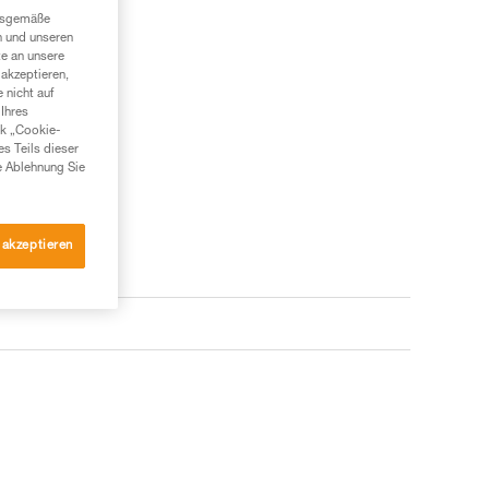
ngsgemäße
n und unseren
te an unsere
akzeptieren,
 nicht auf
Ihres
nk „Cookie-
es Teils dieser
e Ablehnung Sie
 akzeptieren