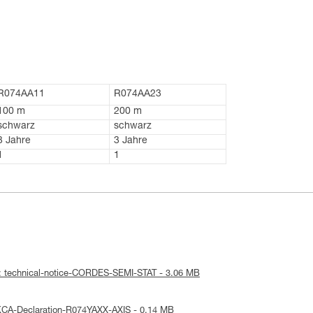
R074AA11
R074AA23
100 m
200 m
schwarz
schwarz
3 Jahre
3 Jahre
1
1
: technical-notice-CORDES-SEMI-STAT - 3.06 MB
KCA-Declaration-R074YAXX-AXIS - 0.14 MB