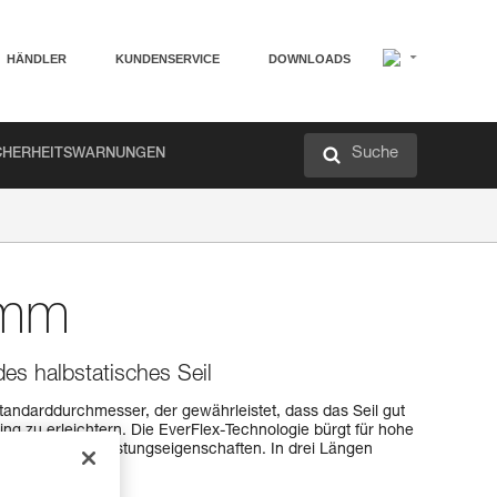
HÄNDLER
KUNDENSERVICE
DOWNLOADS
Suche
CHERHEITSWARNUNGEN
 mm
es halbstatisches Seil
Standarddurchmesser, der gewährleistet, dass das Seil gut
ing zu erleichtern. Die EverFlex-Technologie bürgt für hohe
n Erhalt der Leistungseigenschaften. In drei Längen