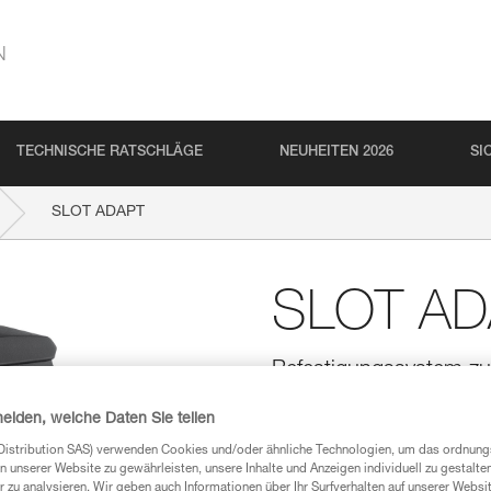
N
TECHNISCHE RATSCHLÄGE
NEUHEITEN 2026
SI
SLOT ADAPT
SLOT AD
Befestigungssystem zu
Petzl-Helm
heiden, welche Daten Sie teilen
Befestigungssystem zum Anbri
Helm von Petzl, ohne die Sch
Distribution SAS) verwenden Cookies und/oder ähnliche Technologien, um das ordnu
n unserer Website zu gewährleisten, unsere Inhalte und Anzeigen individuell zu gestalte
 zu analysieren. Wir geben auch Informationen über Ihr Surfverhalten auf unserer Websi