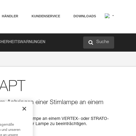
HÄNDLER
KUNDENSERVICE
DOWNLOADS
Suche
CHERHEITSWARNUNGEN
APT
m Anbringen einer Stirnlampe an einem
ngen einer Stirnlampe an einem VERTEX- oder STRATO-
wenkbewegung der Lampe zu beeinträchtigen.
ngsgemäße
n und unseren
te an unsere