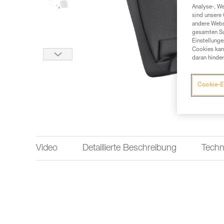
Analyse-, W
sind unsere 
andere Webs
gesamten Sur
Einstellunge
Cookies kann
daran hinder
Cookie-E
Video
Detaillierte Beschreibung
Techn