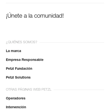
Importe y exporte de forma sencilla los datos de sus EPI.
Consulte el historial de un producto desde su fecha de
¡Únete a la comunidad!
fabricación.
Más información
¿QUIÉNES SOMOS?
La marca
Empresa Responsable
Petzl Fundación
Petzl Solutions
OTRAS PÁGINAS WEB PETZL
Operadores
Intervención