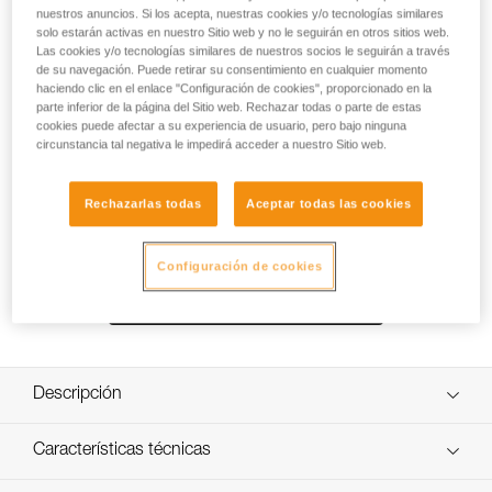
Pletina que permite fijar una linterna frontal a un casco Petzl
nuestros anuncios. Si los acepta, nuestras cookies y/o tecnologías similares
VERTEX o STRATO, conservando al mismo tiempo la
solo estarán activas en nuestro Sitio web y no le seguirán en otros sitios web.
posibilidad de regular la inclinación de la linterna.
Las cookies y/o tecnologías similares de nuestros socios le seguirán a través
de su navegación. Puede retirar su consentimiento en cualquier momento
haciendo clic en el enlace "Configuración de cookies", proporcionado en la
parte inferior de la página del Sitio web. Rechazar todas o parte de estas
cookies puede afectar a su experiencia de usuario, pero bajo ninguna
circunstancia tal negativa le impedirá acceder a nuestro Sitio web.
Rechazarlas todas
Aceptar todas las cookies
Configuración de cookies
Descripción
Permite fijar fácilmente una linterna frontal a un casco
Características técnicas
Petzl (u otro casco con sistema de ranura), conservando
al mismo tiempo la posibilidad de regular la inclinación de