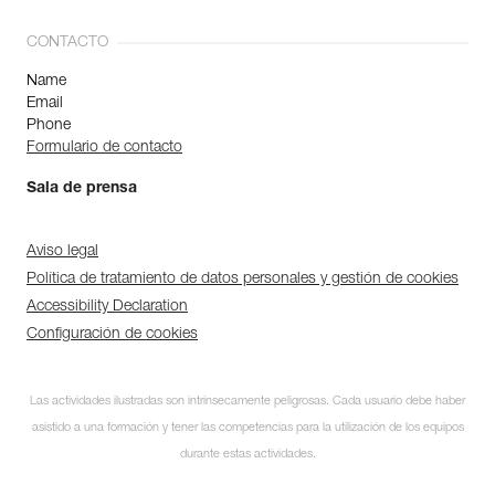
CONTACTO
Name
Email
Phone
Formulario de contacto
Sala de prensa
Aviso legal
Política de tratamiento de datos personales y gestión de cookies
Accessibility Declaration
Configuración de cookies
Las actividades ilustradas son intrínsecamente peligrosas. Cada usuario debe haber
asistido a una formación y tener las competencias para la utilización de los equipos
durante estas actividades.