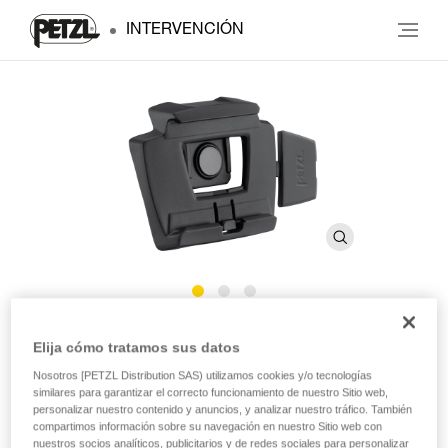
INTERVENCIÓN
SLOT ADAPT
Elija cómo tratamos sus datos
Nosotros [PETZL Distribution SAS) utilizamos cookies y/o tecnologías
Pletina que permite fijar una linterna frontal a un casco
similares para garantizar el correcto funcionamiento de nuestro Sitio web,
personalizar nuestro contenido y anuncios, y analizar nuestro tráfico. También
Petzl
compartimos información sobre su navegación en nuestro Sitio web con
nuestros socios analíticos, publicitarios y de redes sociales para personalizar