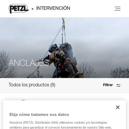
INTERVENCIÓN
ANCLAJES
Todos los productos
8
Filtrar
MICRO SWIVEL
Elija cómo tratamos sus datos
Eslabón giratorio compacto y con cierre
Nosotros [PETZL Distribution SAS) utilizamos cookies y/o tecnologías
similares para garantizar el correcto funcionamiento de nuestro Sitio web,