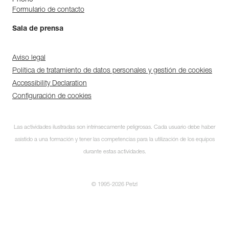
Phone
Formulario de contacto
Sala de prensa
Aviso legal
Política de tratamiento de datos personales y gestión de cookies
Accessibility Declaration
Configuración de cookies
Las actividades ilustradas son intrínsecamente peligrosas. Cada usuario debe haber
asistido a una formación y tener las competencias para la utilización de los equipos
durante estas actividades.
© 1995-2026 Petzl