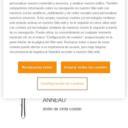
personalizar nuestro contenido y anuncios, y analizar nuestro tráfico. También
compartimos información sobre su navegación en nuestro Sitio web con
nuestros socios analíticos, publicitarios y de redes sociales para personalizar
nuestros anuncios. Si los acepta, nuestras cookies y/o tecnologías similares
SWIVEL S
solo estarán activas en nuestro Sitio web y no le seguirán en otros sitios web.
Las cookies y/o tecnologías similares de nuestros socios le seguirán a través
Eslabón giratorio compacto
de su navegación. Puede retirar su consentimiento en cualquier momento
haciendo clic en el enlace "Configuración de cookies", proporcionado en la
parte inferior de la página del Sitio web. Rechazar todas o parte de estas
cookies puede afectar a su experiencia de usuario, pero bajo ninguna
circunstancia tal negativa le impedirá acceder a nuestro Sitio web.
PAW
Rechazarlas todas
Aceptar todas las cookies
Placa multianclajes
Configuración de cookies
ANNEAU
Anillo de cinta cosido