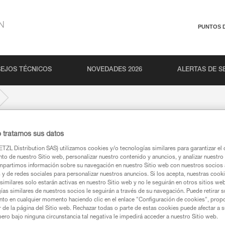
N
PUNTOS 
EJOS TÉCNICOS
NOVEDADES 2026
ALERTAS DE S
o tratamos sus datos
TZL Distribution SAS) utilizamos cookies y/o tecnologías similares para garantizar el 
to de nuestro Sitio web, personalizar nuestro contenido y anuncios, y analizar nuestro 
partimos información sobre su navegación en nuestro Sitio web con nuestros socios a
s y de redes sociales para personalizar nuestros anuncios. Si los acepta, nuestras cook
similares solo estarán activas en nuestro Sitio web y no le seguirán en otros sitios we
ías similares de nuestros socios le seguirán a través de su navegación. Puede retirar s
nto en cualquier momento haciendo clic en el enlace "Configuración de cookies", prop
or de la página del Sitio web. Rechazar todas o parte de estas cookies puede afectar a 
pero bajo ninguna circunstancia tal negativa le impedirá acceder a nuestro Sitio web.