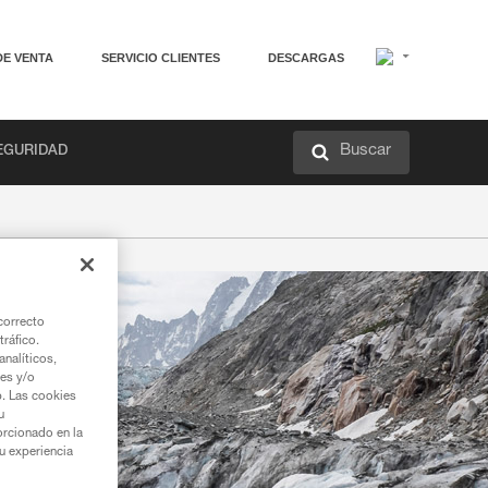
DE VENTA
SERVICIO CLIENTES
DESCARGAS
Buscar
EGURIDAD
correcto
tráfico.
nalíticos,
ies y/o
b. Las cookies
u
orcionado en la
su experiencia