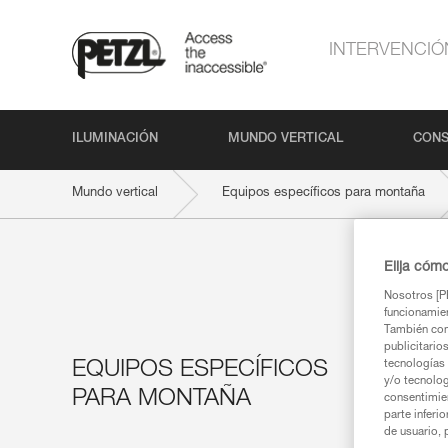
INTERVENCIÓ
ILUMINACIÓN
MUNDO VERTICAL
CONS
Mundo vertical
Equipos específicos para montaña
Elija cóm
Nosotros [PE
funcionamien
También com
publicitario
EQUIPOS ESPECÍFICOS
tecnologías 
y/o tecnolog
PARA MONTAÑA
consentimie
parte inferi
de usuario, 