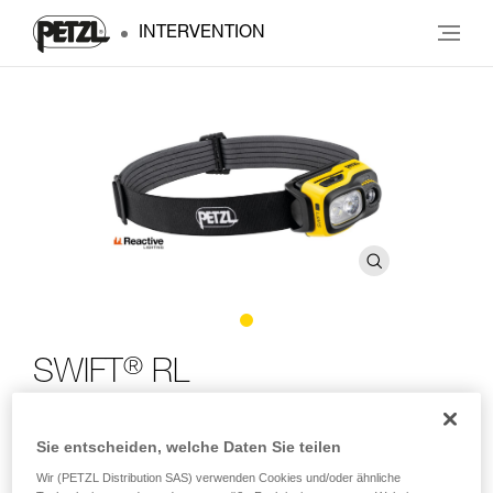
INTERVENTION
®
SWIFT
RL
Leistungsstarke, leichte und aufladbare
Sie entscheiden, welche Daten Sie teilen
®
Kompaktstirnlampe mit REACTIVE LIGHTING
-
Technologie. 1100 Lumen
Wir (PETZL Distribution SAS) verwenden Cookies und/oder ähnliche