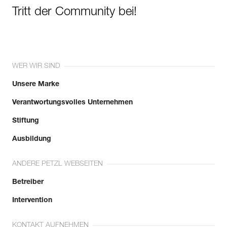
- abnehmbarer und austauschbarer R1-Akku (einzeln
Tritt der Community bei!
erhältlich),sodass der Akku während der Benutzung
ausgewechselt werden kann.
WER WIR SIND
Unsere Marke
Verantwortungsvolles Unternehmen
Stiftung
Ausbildung
ANDERE PETZL WEBSEITEN
Betreiber
Intervention
KONTAKT AUFNEHMEN