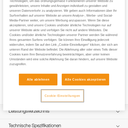
Technologien, um das ordnungsgemäße Funktionieren unserer Website zu
gewährleisten, unsere Inhalte und Anzeigen individuell zu gestalten und
Die aufladbare Stirnlampe SWIFT® RL bietet eine
unseren Datenverkehr zu analysieren. Wir geben auch Informationen über Ihr
Leuchtkraft von 1100 Lumen bei einem Gewicht von nur 110
Surfverhalten auf unserer Website an unsere Analyse-, Werbe- und Social-
Gramm. Bei der mit REACTIVE LIGHTING®-Technologie
Media-Partner weiter, um unsere Werbung anzupassen. Wenn Sie diese
ausgestatteten Lampe misst ein Sensor die umgebende
akzeptieren, sind unsere Cookies und/oder ähnliche Technologien nur auf
Helligkeit und passt die Leuchtkraft automatisch den
unserer Website aktiv und verfolgen Sie nicht auf andere Websites. Die
Cookies und/oder ähnliche Technologien unserer Partner werden Sie während
Anforderungen des Anwenders oder der Anwenderin an. Auf
Ihres gesamten Surfens verfolgen. Sie können Ihre Einwilligung jederzeit
ein Minimum reduzierte manuelle Handgriffe und die
widerrufen, indem Sie auf den Link „Cookie-Einstellungen“ klicken, der sich am
optimierte Leuchtdauer ermöglichen es der anwendenden
unteren Rand der Website befindet. Die Ablehnung aller oder eines Teils dieser
Person, sich ganz auf ihre Aktivität zu konzentrieren. Der
Cookies kann Ihre Benutzererfahrung beeinträchtigen, aber unter keinen
kombinierte Lichtkegel sorgt für optimalen Sichtkomfort in
Umständen wird eine solche Ablehnung Sie daran hindern, auf unsere Website
allen Situationen. Die Stirnlampe ist mit einem einzigen
zuzugreifen.
Schalter für alle Funktionen ausgestattet und somit einfach
zu bedienen. Die praktische Lampe kann am Kopf sowie
Alle ablehnen
Alle Cookies akzeptieren
dank der kompatiblen Befestigungssysteme auch am Helm
getragen werden. Der Akku lässt sich über ein USB-C-Kabel
aufladen und kann abgenommen und ausgetauscht werden.
Cookie-Einstellungen
Leistungsverzeichnis
Leistungsstarke und intelligente Stirnlampe:
Technische Spezifikationen