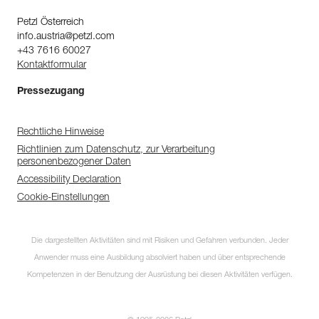
Petzl Österreich
info.austria@petzl.com
+43 7616 60027
Kontaktformular
Pressezugang
Rechtliche Hinweise
Richtlinien zum Datenschutz, zur Verarbeitung
personenbezogener Daten
Accessibility Declaration
Cookie-Einstellungen
Die dargestellten Aktivitäten sind mit Risiken und Gefahren verbunden. Jeder
Anwender muss eine Ausbildung absolviert haben und über entsprechende
Kompetenzen in der Benutzung der Ausrüstung bei diesen Aktivitäten verfügen.