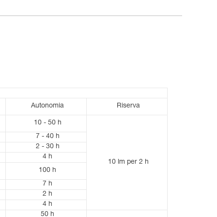
Autonomia
Riserva
10 - 50 h
7 - 40 h
2 - 30 h
4 h
10 lm per 2 h
100 h
7 h
2 h
4 h
50 h