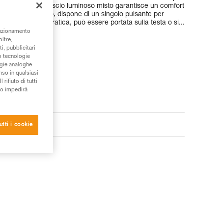
a attività. Il suo fascio luminoso misto garantisce un comfort
e. Di facile utilizzo, dispone di un singolo pulsante per
 della lampada. Pratica, può essere portata sulla testa o si...
unzionamento
oltre,
i, pubblicitari
/o tecnologie
ogie analoghe
nso in qualsiasi
rifiuto di tutti
to impedirà
utti i cookie