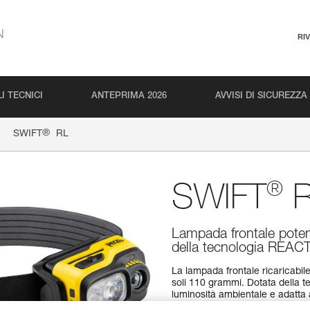
N
RI
I TECNICI
ANTEPRIMA 2026
AVVISI DI SICUREZZA
®
SWIFT
RL
®
SWIFT
R
Lampada frontale potent
della tecnologia REA
La lampada frontale ricaricabi
soli 110 grammi. Dotata della
luminosità ambientale e adatta
dell’utilizzatore. Gli interventi