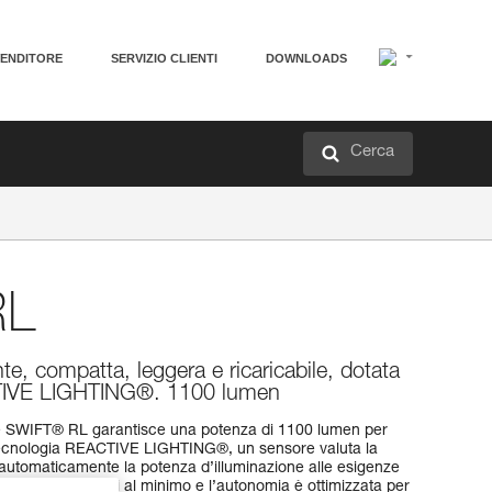
VENDITORE
SERVIZIO CLIENTI
DOWNLOADS
Cerca
L
e, compatta, leggera e ricaricabile, dotata
CTIVE LIGHTING®. 1100 lumen
le SWIFT® RL garantisce una potenza di 1100 lumen per
 tecnologia REACTIVE LIGHTING®, un sensore valuta la
 automaticamente la potenza d’illuminazione alle esigenze
 manuali sono ridotti al minimo e l’autonomia è ottimizzata per