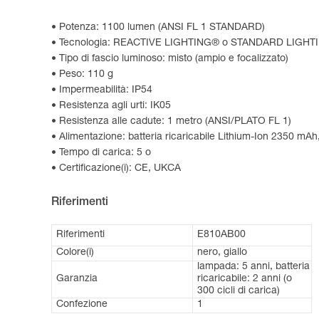
Potenza: 1100 lumen (ANSI FL 1 STANDARD)
Tecnologia: REACTIVE LIGHTING® o STANDARD LIGHT
Tipo di fascio luminoso: misto (ampio e focalizzato)
Peso: 110 g
Impermeabilità: IP54
Resistenza agli urti: IK05
Resistenza alle cadute: 1 metro (ANSI/PLATO FL 1)
Alimentazione: batteria ricaricabile Lithium-Ion 2350 mAh,
Tempo di carica: 5 o
Certificazione(i): CE, UKCA
Riferimenti
Riferimenti
E810AB00
Colore(i)
nero, giallo
lampada: 5 anni, batteria
Garanzia
ricaricabile: 2 anni (o
300 cicli di carica)
Confezione
1