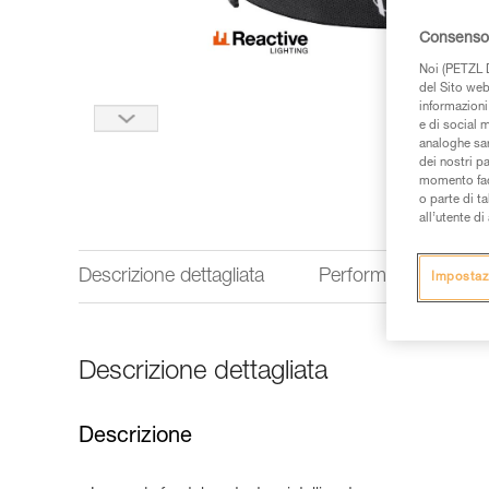
Consenso 
Noi (PETZL D
del Sito web,
informazioni 
e di social m
analoghe sar
dei nostri p
momento facen
o parte di t
all’utente d
Descrizione dettagliata
Performances
Impostaz
Descrizione dettagliata
Descrizione