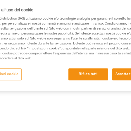
restare concentrati sulla propri
visivo ottimale in ogni situazion
all'uso dei cookie
accedere a tutte le funzionalità
Leggi..
istribution SAS) utilizziamo cookie e/o tecnologie analoghe per garantire il corretto f
 per personalizzare i nostri contenuti e annunci e analizzare il traffico. Condividiamo, in
sulla navigazione dell’utente sul Sito web con i nostri partner di servizi di analisi dei dat
edia al fine di personalizzare le nostre pubblicità. Se l’utente accetta, i nostri cookie e
Trova un rivenditore
anno attivi solo sul Sito web e non seguiranno l’utente su altri siti. I cookie e/o tecnol
artner seguiranno l’utente durante la navigazione. L’utente può revocare il proprio conse
do clic sul link “Impostazioni cookie”, disponibile nella parte inferiore del Sito web. Il 
ali cookie potrebbe compromettere l’esperienza dell’utente, ma in nessun caso tale rifiu
i accedere al Sito web.
Informazioni tecniche
Altri prodotti
ioni cookie
Rifiuta tutti
Accetta t