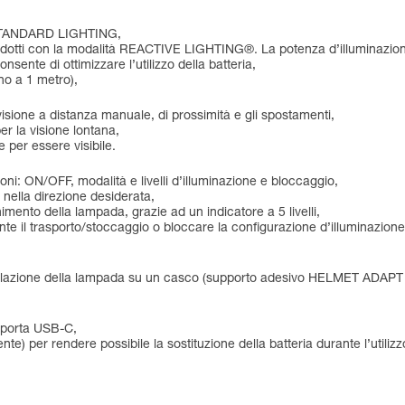
 STANDARD LIGHTING,
ridotti con la modalità REACTIVE LIGHTING®. La potenza d’illuminazion
ente di ottimizzare l’utilizzo della batteria,
ino a 1 metro),
:
a visione a distanza manuale, di prossimità e gli spostamenti,
er la visione lontana,
 per essere visibile.
oni: ON/OFF, modalità e livelli d’illuminazione e bloccaggio,
nella direzione desiderata,
gnimento della lampada, grazie ad un indicatore a 5 livelli,
nte il trasporto/stoccaggio o bloccare la configurazione d’illuminazione
stallazione della lampada su un casco (supporto adesivo HELMET ADAPT
a porta USB-C,
te) per rendere possibile la sostituzione della batteria durante l’utilizz