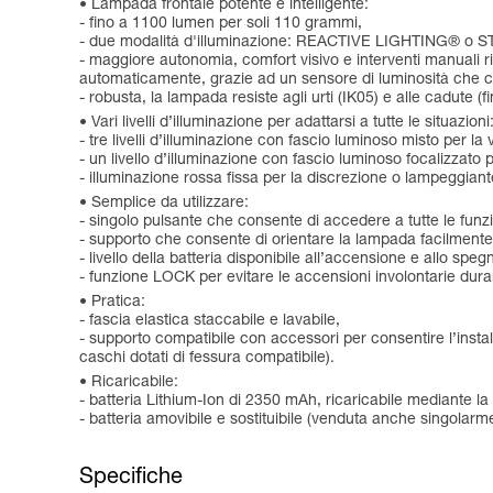
Lampada frontale potente e intelligente:
- fino a 1100 lumen per soli 110 grammi,
- due modalità d'illuminazione: REACTIVE LIGHTING® o
- maggiore autonomia, comfort visivo e interventi manuali 
automaticamente, grazie ad un sensore di luminosità che cons
- robusta, la lampada resiste agli urti (IK05) e alle cadute (f
Vari livelli d’illuminazione per adattarsi a tutte le situazioni
- tre livelli d’illuminazione con fascio luminoso misto per l
- un livello d’illuminazione con fascio luminoso focalizzato p
- illuminazione rossa fissa per la discrezione o lampeggiante
Semplice da utilizzare:
- singolo pulsante che consente di accedere a tutte le funzi
- supporto che consente di orientare la lampada facilmente 
- livello della batteria disponibile all’accensione e allo spe
- funzione LOCK per evitare le accensioni involontarie dura
Pratica:
- fascia elastica staccabile e lavabile,
- supporto compatibile con accessori per consentire l’in
caschi dotati di fessura compatibile).
Ricaricabile:
- batteria Lithium-Ion di 2350 mAh, ricaricabile mediante l
- batteria amovibile e sostituibile (venduta anche singolarmen
Specifiche