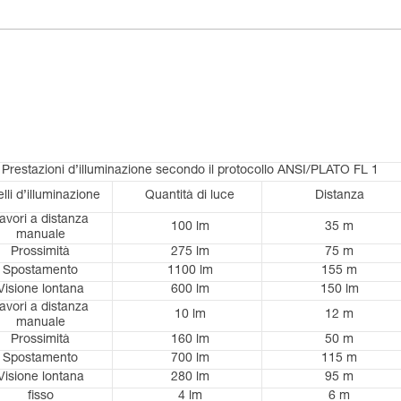
Prestazioni d’illuminazione secondo il protocollo ANSI/PLATO FL 1
elli d’illuminazione
Quantità di luce
Distanza
avori a distanza
100 lm
35 m
manuale
Prossimità
275 lm
75 m
Spostamento
1100 lm
155 m
Visione lontana
600 lm
150 lm
avori a distanza
10 lm
12 m
manuale
Prossimità
160 lm
50 m
Spostamento
700 lm
115 m
Visione lontana
280 lm
95 m
fisso
4 lm
6 m