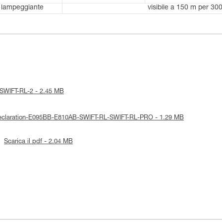
lampeggiante
visibile a 150 m per 300
ce-SWIFT-RL-2 - 2.45 MB
-Declaration-E095BB-E810AB-SWIFT-RL-SWIFT-RL-PRO - 1.29 MB
Scarica il pdf - 2.04 MB