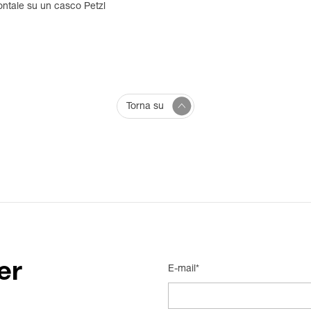
ontale su un casco Petzl
Torna su
er
E-mail*