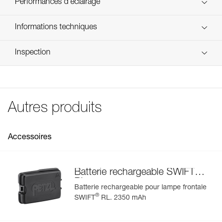
Performances d'éclairage
STANDARD LIGHTING,
Technologie: REACTIVE LIGHTING® ou STANDARD
- plus d'autonomie, de confort visuel et des manipulations
LIGHTING
réduites avec le mode REACTIVE LIGHTING®. La
Performances d'éclairage
Informations techniques
puissance d'éclairage et la forme du faisceau s'adaptent
Type de faisceaux: mixte (large et focalisé)
automatiquement, grâce à un capteur de luminosité
Notice
Poids: 110 g
Performances d’éclairage selon le protocole ANSI/PLATO FL 1
Inspection
permettant d'optimiser l'utilisation de la batterie,
Télécharger le pdf technical-notice-SWIFT-RL-2
Quantité
- robuste, la lampe résiste aux chocs (IK05) et aux chutes
Étanchéité: IP54
Technologie
Couleur
Niveaux
Déclaration de conformité
de
Distance
Auto
(jusqu'à 1 mètre).
d'éclairage
d'éclairage
d'éclairage
Résistance aux chocs : IK05
Télécharger le pdf UE-Declaration-E095BB-E810AB-
lumière
Plusieurs niveaux d'éclairage pour s'adapter à toutes les
Travaux à
SWIFT-RL-SWIFT-RL-PRO
Résistance aux chutes : 1 mètre (ANSI/PLATO FL 1)
situations :
portée de
100 lm
35 m
10 à
Conseils pour l'entretien de vos équipements
main
Autres produits
Alimentation: batterie rechargeable Lithium-Ion 2350 mAh,
- trois niveaux d'éclairage avec faisceau mixte pour la
REACTIVE
Télécharger le pdf Maintenance tips
Proximité
275 lm
75 m
7 à 4
3,7 V, 8,69 Wh (fournie)
vision à portée de main, à proximité et les déplacements,
LIGHTING®
Déplacement
1100 lm
155 m
2 à 3
- un niveau d'éclairage avec faisceau focalisé pour la
FAQ
Temps de charge: 5 h
Vision
vision lointaine,
FAQ
Accessoires
600 lm
150 lm
4 h
lointaine
Certification(s): CE, UKCA
- éclairage rouge fixe pour la discrétion ou clignotant pour
blanc
Travaux à
être visible.
Voir tous les contenus techniques
Spécifications référence(s)
portée de
10 lm
12 m
100 
main
Facile à utiliser :
®
Batterie rechargeable SWIFT
STANDARD
Référence : E810AB00
Proximité
160 lm
50 m
7 h
- bouton unique permettant d'accéder à toutes les
RL
LIGHTING
Couleur(s) : noir, jaune
Batterie rechargeable pour lampe frontale
Déplacement
700 lm
115 m
2 h
fonctions : ON/OFF, modes et niveaux d'éclairage et
Garantie : lampe : 5 ans, batterie rechargeable : 2 ans (ou
®
SWIFT
RL. 2350 mAh
Vision
Gérer et inspecter facilement votre EPI
verrouillage,
280 lm
95 m
4 h
300 cycles de charge)
lointaine
- platine permettant d'orienter la lampe facilement dans la
Ajoutez un produit Petzl en scannant simplement son
fixe
4 lm
6 m
50 h
Conditionnement : 1
direction souhaitée,