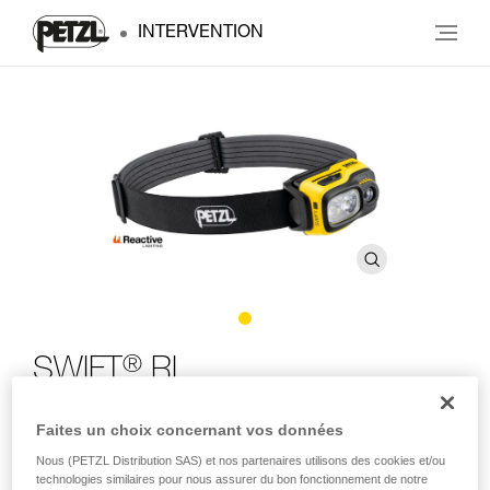
INTERVENTION
®
SWIFT
RL
Faites un choix concernant vos données
Lampe frontale puissante, compacte, légère et
rechargeable, dotée de la technologie REACTIVE
Nous (PETZL Distribution SAS) et nos partenaires utilisons des cookies et/ou
®
LIGHTING
. 1100 lumens
technologies similaires pour nous assurer du bon fonctionnement de notre