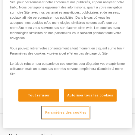
Site, pour personnaliser notre contenu et nos publicités, et pour analyser notre
La lampe frontale rechargeable SWIFT® RL offre une
trafic. Nous partageons également des informations, quant à votre navigation
sur notre Site, avec nos partenaires analytiques, publicitaires et de réseaux
puissance de 1100 lumens pour seulement 110 grammes.
sociaux afin de personnaliser nos publicités. Dans le cas où vous les
Dotée de la technologie REACTIVE LIGHTING®, un capteur
acceptez, nos cookies et/ou technologies similaires ne sont actifs que sur
évalue la luminosité ambiante et adapte automatiquement la
notre Site et ne vous suivront pas sur d’autres sites web. Les cookies et/ou
puissance d’éclairage aux besoins de l'utilisateur. Les
technologies similaires de nos partenaires vous suivront pendant toute votre
manipulations sont réduites au minimum et l'autonomie est
navigation.
optimisée pour rester concentré sur son activité. Son
Vous pouvez retirer votre consentement à tout moment en cliquant sur le lien «
faisceau mixte procure un confort visuel optimal dans toutes
Paramètres des cookies » prévu à cet effet en bas de page du Site.
les situations. Facile d'utilisation, elle possède un seul
bouton pour accéder à toutes les fonctionnalités de la
Le fait de refuser tout ou partie de ces cookies peut dégrader votre expérience
lampe. Pratique, elle peut se porter sur la tête ou s'adapter
utilisateur, mais en aucun cas ce refus ne vous empêchera d’accéder à notre
sur un casque, grâce aux accessoires compatibles.
Site.
Rechargeable par USB-C, sa batterie est amovible et
remplaçable.
Tout refuser
Autoriser tous les cookies
Descriptif
Paramètres des cookies
Lampe frontale puissante et intelligente :
Spécifications techniques
- jusqu'à 1100 lumens pour seulement 110 grammes,
- deux modes d'éclairage : REACTIVE LIGHTING® ou
Puissance : 1100 lumens (ANSI FL 1 STANDARD)