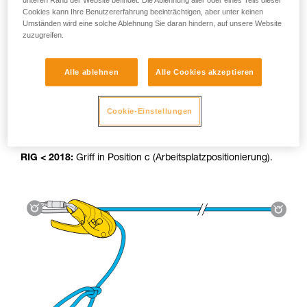
unteren Rand der Website befindet. Die Ablehnung aller oder eines Teils dieser
Cookies kann Ihre Benutzererfahrung beeinträchtigen, aber unter keinen
Umständen wird eine solche Ablehnung Sie daran hindern, auf unsere Website
zuzugreifen.
Alle ablehnen
Alle Cookies akzeptieren
Benutzung der Hilfsseilbahn:
RIG 2018:
Das AUTO-LOCK-System blockiert die Last
Cookie-Einstellungen
automatisch und stellt den Griff zurück in die Stopp-Position.
RIG < 2018:
Griff in Position c (Arbeitsplatzpositionierung).