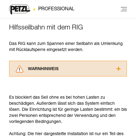
PROFESSIONAL
Hilfsseilbahn mit dem RIG
Das RIG kann zum Spannen einer Seilbahn als Umlenkung
mit Rücklaufsperre eingesetzt werden.
WARNHINWEIS
Lesen Sie die Gebrauchsanweisungen der
Produkte, um die es in diesem Tech Tipp geht,
aufmerksam durch, bevor Sie diesen zu Rate
Es blockiert das Seil ohne es bei hohen Lasten zu
ziehen. Um diese Zusatzinformationen
beschädigen. Außerdem lässt sich das System einfach
verstehen zu können, müssen Sie zuerst die in
lösen. Die Einrichtung ist für geringe Lasten bestimmt: ein bis
der Gebrauchsanweisung enthaltenen
zwei Personen entsprechend der Verwendung und den
Informationen richtig verstanden haben.
vorliegenden Bedingungen.
Die Beherrschung dieser Techniken setzt eine
entsprechende Ausbildung und ein spezielles
Achtung: Die hier dargestellte Installation ist nur ein Teil des
Training voraus. Prüfen Sie zusammen mit