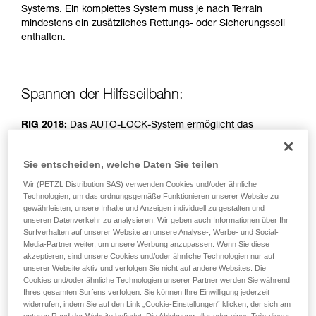
Systems. Ein komplettes System muss je nach Terrain
einem Profi, ob Sie in der Lage sind, den
mindestens ein zusätzliches Rettungs- oder Sicherungsseil
Vorgang alleine sicher zu wiederholen, bevor
enthalten.
Sie ihn eigenständig durchführen.
Wir geben Beispiele für die mit Ihrer Aktivität
verbundenen Techniken. Möglicherweise gibt es
noch andere Techniken, die hier nicht
Spannen der Hilfsseilbahn:
beschrieben werden.
RIG 2018:
Das AUTO-LOCK-System ermöglicht das
Spannen des Seils ohne Betätigung des Griffs.
Sie entscheiden, welche Daten Sie teilen
RIG < 2018:
Griff in Position b (Sichern).
Wir (PETZL Distribution SAS) verwenden Cookies und/oder ähnliche
Technologien, um das ordnungsgemäße Funktionieren unserer Website zu
gewährleisten, unsere Inhalte und Anzeigen individuell zu gestalten und
Einfacher Flaschenzug, Spannen durch zwei Personen.
unseren Datenverkehr zu analysieren. Wir geben auch Informationen über Ihr
Surfverhalten auf unserer Website an unsere Analyse-, Werbe- und Social-
Media-Partner weiter, um unsere Werbung anzupassen. Wenn Sie diese
akzeptieren, sind unsere Cookies und/oder ähnliche Technologien nur auf
unserer Website aktiv und verfolgen Sie nicht auf andere Websites. Die
Cookies und/oder ähnliche Technologien unserer Partner werden Sie während
Ihres gesamten Surfens verfolgen. Sie können Ihre Einwilligung jederzeit
widerrufen, indem Sie auf den Link „Cookie-Einstellungen“ klicken, der sich am