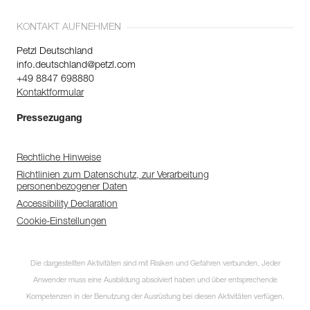
KONTAKT AUFNEHMEN
Petzl Deutschland
info.deutschland@petzl.com
+49 8847 698880
Kontaktformular
Pressezugang
Rechtliche Hinweise
Richtlinien zum Datenschutz, zur Verarbeitung
personenbezogener Daten
Accessibility Declaration
Cookie-Einstellungen
Die dargestellten Aktivitäten sind mit Risiken und Gefahren verbunden. Jeder
Anwender muss eine Ausbildung absolviert haben und über entsprechende
Kompetenzen in der Benutzung der Ausrüstung bei diesen Aktivitäten verfügen.