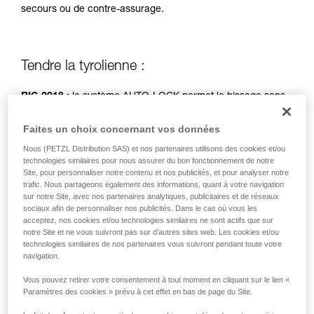
secours ou de contre-assurage.
de la reproduire en autonomie.
Nous donnons des exemples de techniques
liées à votre activité. Il peut en exister d’autres
que nous ne décrivons pas ici.
Tendre la tyrolienne :
RIG 2018 :
le système AUTO-LOCK permet le hissage sans
manipulation de la poignée.
Faites un choix concernant vos données
RIG < 2018 :
poignée en position b (assurage).
Nous (PETZL Distribution SAS) et nos partenaires utilisons des cookies et/ou
technologies similaires pour nous assurer du bon fonctionnement de notre
Site, pour personnaliser notre contenu et nos publicités, et pour analyser notre
Mouflage simple, traction par deux personnes.
trafic. Nous partageons également des informations, quant à votre navigation
sur notre Site, avec nos partenaires analytiques, publicitaires et de réseaux
sociaux afin de personnaliser nos publicités. Dans le cas où vous les
acceptez, nos cookies et/ou technologies similaires ne sont actifs que sur
notre Site et ne vous suivront pas sur d’autres sites web. Les cookies et/ou
technologies similaires de nos partenaires vous suivront pendant toute votre
navigation.
Vous pouvez retirer votre consentement à tout moment en cliquant sur le lien «
Paramètres des cookies » prévu à cet effet en bas de page du Site.