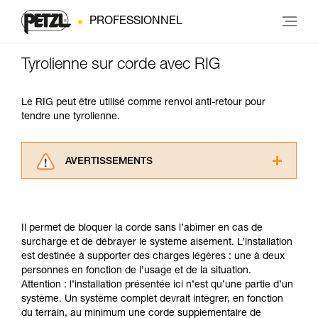
PROFESSIONNEL
Tyrolienne sur corde avec RIG
Le RIG peut être utilisé comme renvoi anti-retour pour
tendre une tyrolienne.
AVERTISSEMENTS
Lisez attentivement les notices techniques des
produits utilisés dans ce conseil avant de le
consulter. Vous devez avoir compris les
Il permet de bloquer la corde sans l’abîmer en cas de
informations de la notice technique pour
surcharge et de débrayer le système aisément. L’installation
pouvoir comprendre ce complément
est destinée à supporter des charges légères : une à deux
d’informations.
personnes en fonction de l’usage et de la situation.
Maîtriser ces techniques nécessite une
Attention : l’installation présentée ici n’est qu’une partie d’un
formation et un entraînement spécifique. Validez
système. Un système complet devrait intégrer, en fonction
avec un professionnel votre capacité à refaire
du terrain, au minimum une corde supplémentaire de
la manipulation, seul, en toute sécurité, avant