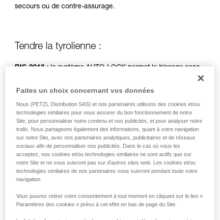
secours ou de contre-assurage.
de la reproduire en autonomie.
Nous donnons des exemples de techniques
liées à votre activité. Il peut en exister d’autres
que nous ne décrivons pas ici.
Tendre la tyrolienne :
RIG 2018 :
le système AUTO-LOCK permet le hissage sans
manipulation de la poignée.
Faites un choix concernant vos données
RIG < 2018 :
poignée en position b (assurage).
Nous (PETZL Distribution SAS) et nos partenaires utilisons des cookies et/ou
technologies similaires pour nous assurer du bon fonctionnement de notre
Site, pour personnaliser notre contenu et nos publicités, et pour analyser notre
Mouflage simple, traction par deux personnes.
trafic. Nous partageons également des informations, quant à votre navigation
sur notre Site, avec nos partenaires analytiques, publicitaires et de réseaux
sociaux afin de personnaliser nos publicités. Dans le cas où vous les
acceptez, nos cookies et/ou technologies similaires ne sont actifs que sur
notre Site et ne vous suivront pas sur d’autres sites web. Les cookies et/ou
technologies similaires de nos partenaires vous suivront pendant toute votre
navigation.
Vous pouvez retirer votre consentement à tout moment en cliquant sur le lien «
Paramètres des cookies » prévu à cet effet en bas de page du Site.