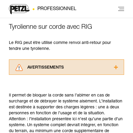
PROFESSIONNEL
Tyrolienne sur corde avec RIG
Le RIG peut être utilisé comme renvoi anti-retour pour
tendre une tyrolienne.
AVERTISSEMENTS
Lisez attentivement les notices techniques des
produits utilisés dans ce conseil avant de le
consulter. Vous devez avoir compris les
Il permet de bloquer la corde sans l’abîmer en cas de
informations de la notice technique pour
surcharge et de débrayer le système aisément. L’installation
pouvoir comprendre ce complément
est destinée à supporter des charges légères : une à deux
d’informations.
personnes en fonction de l’usage et de la situation.
Maîtriser ces techniques nécessite une
Attention : l’installation présentée ici n’est qu’une partie d’un
formation et un entraînement spécifique. Validez
système. Un système complet devrait intégrer, en fonction
avec un professionnel votre capacité à refaire
du terrain, au minimum une corde supplémentaire de
la manipulation, seul, en toute sécurité, avant