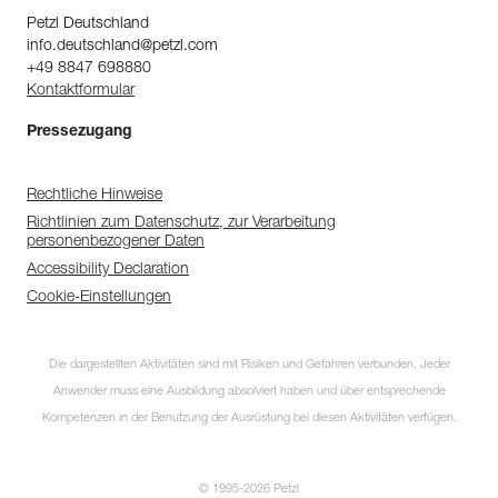
Petzl Deutschland
info.deutschland@petzl.com
+49 8847 698880
Kontaktformular
Pressezugang
Rechtliche Hinweise
Richtlinien zum Datenschutz, zur Verarbeitung
personenbezogener Daten
Accessibility Declaration
Cookie-Einstellungen
Die dargestellten Aktivitäten sind mit Risiken und Gefahren verbunden. Jeder
Anwender muss eine Ausbildung absolviert haben und über entsprechende
Kompetenzen in der Benutzung der Ausrüstung bei diesen Aktivitäten verfügen.
© 1995-2026 Petzl