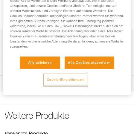
Media-Partner weiter, um unsere Werbung anzupassen. Wenn Sie diese
Reparaturset für das RIG-Abseilgerät in der reparierbaren
akzeptieren, sind unsere Cookies und/oder ähnliche Technologien nur auf
unserer Website aktiv und verfolgen Sie nicht auf andere Websites. Die
Version, bestehend aus einem Klemmnocken, einem Stift
Cookies und/oder ähnliche Technologien unserer Partner werden Sie während
und zwei Schrauben.
Ihres gesamten Surfens verfolgen. Sie können Ihre Einwilligung jederzeit
widerrufen, indem Sie auf den Link „Cookie-Einstellungen“ klicken, der sich am
unteren Rand der Website befindet. Die Ablehnung aller oder eines Teils dieser
Cookies kann Ihre Benutzererfahrung beeinträchtigen, aber unter keinen
Leistungsverzeichnis
Umständen wird eine solche Ablehnung Sie daran hindern, auf unsere Website
zuzugreifen.
Reparaturset kompatibel mit dem RIG-Abseilgerät in der
Technische Spezifikationen
reparierbaren Version (Referenzen D021BA00 und
D021BA01).
Alle ablehnen
Alle Cookies akzeptieren
Gewicht: 103 g
Technische Informationen
Im Set enthalten:
Material: Aluminium, Edelstahl
- Ein Klemmnocken.
Gebrauchsanleitung
Cookie-Einstellungen
- Ein Stift.
Wartung
Zugrundeliegende Spezifikationen
Das PDF herunterladen technical-notice-Repair kit for
- Zwei Schrauben.
RIG-1
Referenz : D021CA00
Anmerkung: Nach jeder Reparatur muss eine vollständige
Häufige Fragen
Garantie : 3 Jahre
Überprüfung der PSA von einer geschulten und für die
Häufige Fragen
Verpackung : 1
Überprüfung zugelassenen Person durchgeführt werden.
Weitere Produkte
See all technical content