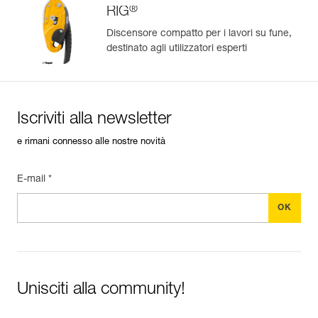
®
RIG
Discensore compatto per i lavori su fune,
destinato agli utilizzatori esperti
Gestisci e controlla facilmente i tuoi DPI
Aggiungi un prodotto Petzl semplicemente scansionando il
suo datamatrix: tutte le informazioni sul prodotto saranno
compilate automaticamente.
Iscriviti alla newsletter
Importa ed esporta facilmente i dati dei tuoi DPI esistenti.
e rimani connesso alle nostre novità
Visualizza lo storico di un prodotto dalla sua data di
produzione.
E-mail *
Per saperne di più
Unisciti alla community!