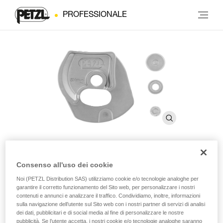
PROFESSIONALE
Consenso all'uso dei cookie
®
Kit riparazione RIG
riparabile
Noi (PETZL Distribution SAS) utilizziamo cookie e/o tecnologie analoghe per
garantire il corretto funzionamento del Sito web, per personalizzare i nostri
Kit di riparazione per RIG versione riparabile
contenuti e annunci e analizzare il traffico. Condividiamo, inoltre, informazioni
sulla navigazione dell’utente sul Sito web con i nostri partner di servizi di analisi
dei dati, pubblicitari e di social media al fine di personalizzare le nostre
Kit di riparazione per il discensore RIG versione riparabile,
pubblicità. Se l’utente accetta, i nostri cookie e/o tecnologie analoghe saranno