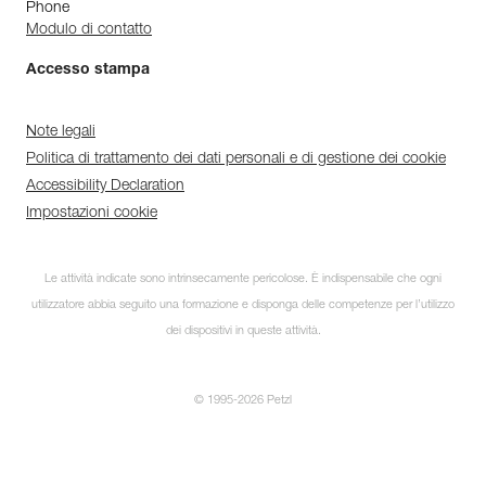
Phone
Modulo di contatto
Accesso stampa
Note legali
Politica di trattamento dei dati personali e di gestione dei cookie
Accessibility Declaration
Impostazioni cookie
Le attività indicate sono intrinsecamente pericolose. È indispensabile che ogni
utilizzatore abbia seguito una formazione e disponga delle competenze per l’utilizzo
dei dispositivi in queste attività.
© 1995-2026 Petzl