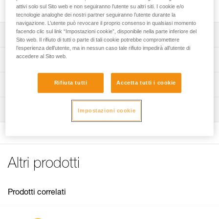
composto da una camma, un perno e due viti.
attivi solo sul Sito web e non seguiranno l’utente su altri siti. I cookie e/o
tecnologie analoghe dei nostri partner seguiranno l’utente durante la
navigazione. L’utente può revocare il proprio consenso in qualsiasi momento
facendo clic sul link “Impostazioni cookie”, disponibile nella parte inferiore del
Descrizione
Sito web. Il rifiuto di tutti o parte di tali cookie potrebbe compromettere
l’esperienza dell’utente, ma in nessun caso tale rifiuto impedirà all’utente di
Kit di riparazione compatibile con il discensore RIG
accedere al Sito web.
Specifiche tecniche
versione riparabile (codici D021BA00 e D021BA01).
Kit composto da:
Peso: 103 g
Rifiuta tutti
Accetta tutti i cookie
Informazioni tecniche
- una camma,
Materiali: alluminio, acciaio inossidabile
- un perno,
Libretto d'uso
- due viti.
Ispezione
Dettagli codice
Impostazioni cookie
Scarica il pdf technical-notice-Repair kit for RIG-1
NB: ogni riparazione deve essere seguita da un’ispezione
FAQ
Codice : D021CA00
completa del DPI effettuata da una persona qualificata e
FAQ
Garanzia : 3 anni
autorizzata al controllo.
Confezione : 1
See all technical content
Altri prodotti
Prodotti correlati