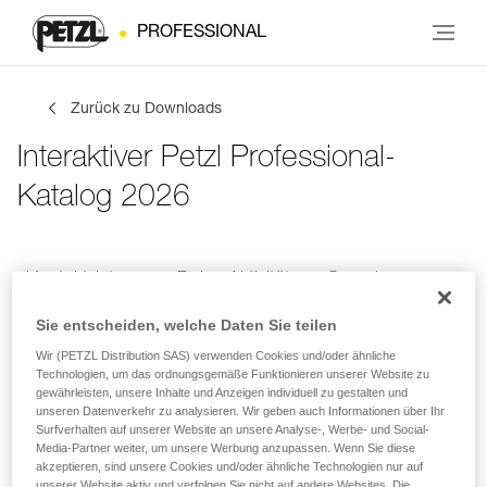
PROFESSIONAL
Zurück zu Downloads
Interaktiver Petzl Professional-
Katalog 2026
Kontaktdaten
Deine Aktivitäten
Sprache
Sie entscheiden, welche Daten Sie teilen
Wir (PETZL Distribution SAS) verwenden Cookies und/oder ähnliche
Kontaktdaten
Technologien, um das ordnungsgemäße Funktionieren unserer Website zu
gewährleisten, unsere Inhalte und Anzeigen individuell zu gestalten und
unseren Datenverkehr zu analysieren. Wir geben auch Informationen über Ihr
Gebe deine Daten ein
Surfverhalten auf unserer Website an unsere Analyse-, Werbe- und Social-
Media-Partner weiter, um unsere Werbung anzupassen. Wenn Sie diese
akzeptieren, sind unsere Cookies und/oder ähnliche Technologien nur auf
VORNAME
*
unserer Website aktiv und verfolgen Sie nicht auf andere Websites. Die