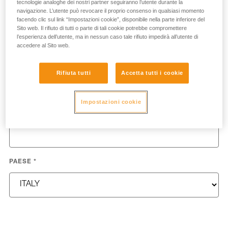
tecnologie analoghe dei nostri partner seguiranno l’utente durante la
NOME
*
navigazione. L’utente può revocare il proprio consenso in qualsiasi momento
facendo clic sul link “Impostazioni cookie”, disponibile nella parte inferiore del
Sito web. Il rifiuto di tutti o parte di tali cookie potrebbe compromettere
l’esperienza dell’utente, ma in nessun caso tale rifiuto impedirà all’utente di
accedere al Sito web.
COGNOME
*
Rifiuta tutti
Accetta tutti i cookie
Impostazioni cookie
EMAIL
*
PAESE
*