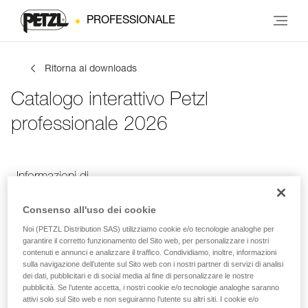
PROFESSIONALE
Ritorna ai downloads
Catalogo interattivo Petzl
professionale 2026
Informazioni di
Le tue attività
Lingua
contatto
Consenso all'uso dei cookie
Noi (PETZL Distribution SAS) utilizziamo cookie e/o tecnologie analoghe per
garantire il corretto funzionamento del Sito web, per personalizzare i nostri
Informazioni di contatto
contenuti e annunci e analizzare il traffico. Condividiamo, inoltre, informazioni
sulla navigazione dell’utente sul Sito web con i nostri partner di servizi di analisi
dei dati, pubblicitari e di social media al fine di personalizzare le nostre
Inserisci i tuoi dati di contatto
pubblicità. Se l’utente accetta, i nostri cookie e/o tecnologie analoghe saranno
attivi solo sul Sito web e non seguiranno l’utente su altri siti. I cookie e/o