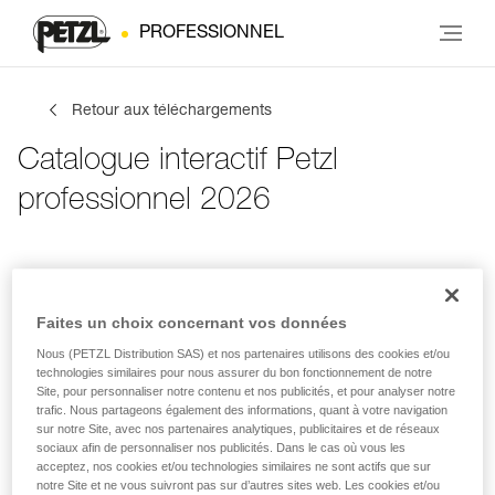
PROFESSIONNEL
Retour aux téléchargements
Catalogue interactif Petzl
professionnel 2026
Infos de contact
Tes activités
Langue
Faites un choix concernant vos données
Nous (PETZL Distribution SAS) et nos partenaires utilisons des cookies et/ou
Infos de contact
technologies similaires pour nous assurer du bon fonctionnement de notre
Site, pour personnaliser notre contenu et nos publicités, et pour analyser notre
trafic. Nous partageons également des informations, quant à votre navigation
Inscris tes coordonnées
sur notre Site, avec nos partenaires analytiques, publicitaires et de réseaux
sociaux afin de personnaliser nos publicités. Dans le cas où vous les
acceptez, nos cookies et/ou technologies similaires ne sont actifs que sur
PRÉNOM
*
notre Site et ne vous suivront pas sur d’autres sites web. Les cookies et/ou