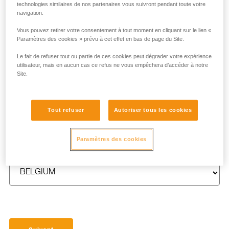
technologies similaires de nos partenaires vous suivront pendant toute votre
navigation.
Vous pouvez retirer votre consentement à tout moment en cliquant sur le lien «
Paramètres des cookies » prévu à cet effet en bas de page du Site.
NOM
*
Le fait de refuser tout ou partie de ces cookies peut dégrader votre expérience
utilisateur, mais en aucun cas ce refus ne vous empêchera d’accéder à notre
Site.
E-MAIL
*
Tout refuser
Autoriser tous les cookies
Paramètres des cookies
PAYS
*