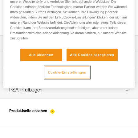
unserer Website aktiv und verfolgen Sie nicht auf andere Websites. Die
Cookies und/oder ähnliche Technologien unserer Partner werden Sie während
Ihres gesamten Surfens verfolgen. Sie können Ihre Einwilligung jederzeit
widerrufen, indem Sie auf den Link „Cookie-Einstellungen“ klicken, der sich am
Installation der Seile
unteren Rand der Website befindet. Die Ablehnung aller oder eines Teils dieser
Cookies kann Ihre Benutzererfahrung beeinträchtigen, aber unter keinen
Umständen wird eine solche Ablehnung Sie daran hindern, auf unsere Website
zuzugreifen.
Die Gebrauchsanleitung herunterladen
Alle ablehnen
Alle Cookies akzeptieren
Technical Notice
App zur Kontrolle und Überprüfung Ihrer PSA-
Cookie-Einstellungen
Entdecken Sie ePPEcentre
Bestände
Ablauf der PSA-Prüfung
verif EPI-WIRE-STROP-procedure-DE
PSA-Prüfbogen
verif-EPI-WIRE-STROP-suivi-DE
Produktseite ansehen