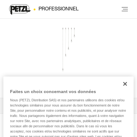
PROFESSIONNEL
WIRE STROP
Faites un choix concernant vos données
Nous (PETZL Distribution SAS) et nos partenaires utilisons des cookies et/ou
Tous les conseils techniques
1
technologies similaires pour nous assurer du bon fonctionnement de notre
Filtrer
Site, pour personnaliser notre contenu et nos publicités, et pour analyser notre
trafic. Nous partageons également des informations, quant à votre navigation
sur notre Site, avec nos partenaires analytiques, publicitaires et de réseaux
sociaux afin de personnaliser nos publicités. Dans le cas où vous les
acceptez, nos cookies et/ou technologies similaires ne sont actifs que sur
notre Site et ne vous suivront pas sur d’autres sites web. Les cookies et/ou