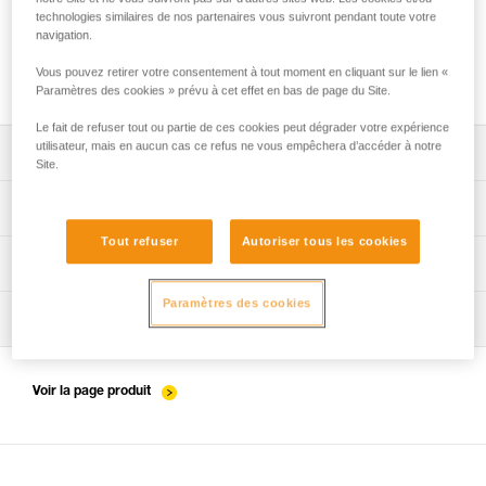
technologies similaires de nos partenaires vous suivront pendant toute votre
navigation.
Installation des cordes
Vous pouvez retirer votre consentement à tout moment en cliquant sur le lien «
Paramètres des cookies » prévu à cet effet en bas de page du Site.
Le fait de refuser tout ou partie de ces cookies peut dégrader votre expérience
utilisateur, mais en aucun cas ce refus ne vous empêchera d’accéder à notre
Télécharger la notice technique (PDF)
Site.
Technical Notice
App pour contrôler et suivre vos EPI
Tout refuser
Autoriser tous les cookies
découvrez ePPEcentre
Procédure de vérification EPI
Paramètres des cookies
verif EPI-WIRE-STROP-procedure-FR
Fiche de suivi EPI
verif-EPI-WIRE-STROP-suivi-FR
Voir la page produit